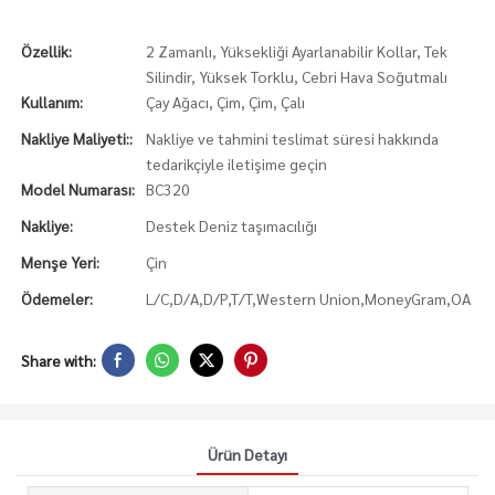
Özellik:
2 Zamanlı, Yüksekliği Ayarlanabilir Kollar, Tek
Silindir, Yüksek Torklu, Cebri Hava Soğutmalı
Kullanım:
Çay Ağacı, Çim, Çim, Çalı
Nakliye Maliyeti::
Nakliye ve tahmini teslimat süresi hakkında
tedarikçiyle iletişime geçin
Model Numarası:
BC320
Nakliye:
Destek Deniz taşımacılığı
Menşe Yeri:
Çin
Ödemeler:
L/C,D/A,D/P,T/T,Western Union,MoneyGram,OA
Share with:
Ürün Detayı