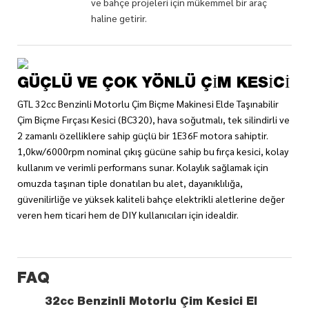
ve bahçe projeleri için mükemmel bir araç
haline getirir.
GÜÇLÜ VE ÇOK YÖNLÜ ÇIM KESICI
GTL 32cc Benzinli Motorlu Çim Biçme Makinesi Elde Taşınabilir
Çim Biçme Fırçası Kesici (BC320), hava soğutmalı, tek silindirli ve
2 zamanlı özelliklere sahip güçlü bir 1E36F motora sahiptir.
1,0kw/6000rpm nominal çıkış gücüne sahip bu fırça kesici, kolay
kullanım ve verimli performans sunar. Kolaylık sağlamak için
omuzda taşınan tiple donatılan bu alet, dayanıklılığa,
güvenilirliğe ve yüksek kaliteli bahçe elektrikli aletlerine değer
veren hem ticari hem de DIY kullanıcıları için idealdir.
FAQ
32cc Benzinli Motorlu Çim Kesici El