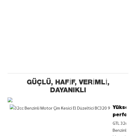
GÜÇLÜ, HAFIF, VERIMLI,
DAYANIKLI
Yüksek
perform
GTL 32cc
Benzinli