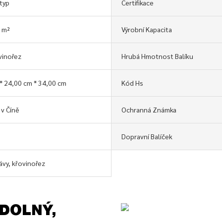
typ
Certifikace
 m²
Výrobní Kapacita
vinořez
Hrubá Hmotnost Balíku
* 24,00 cm * 34,00 cm
Kód Hs
v Číně
Ochranná Známka
Dopravní Balíček
ávy, křovinořez
ODOLNÝ,