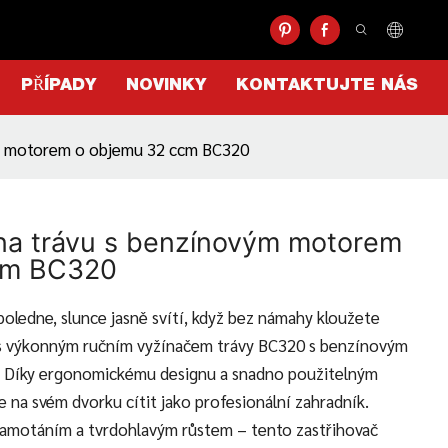
PŘÍPADY
NOVINKY
KONTAKTUJTE NÁS
ým motorem o objemu 32 ccm BC320
na trávu s benzínovým motorem
cm BC320
dpoledne, slunce jasně svítí, když bez námahy kloužete
 s výkonným ručním vyžínačem trávy BC320 s benzínovým
 Díky ergonomickému designu a snadno použitelným
 na svém dvorku cítit jako profesionální zahradník.
 zamotáním a tvrdohlavým růstem – tento zastřihovač