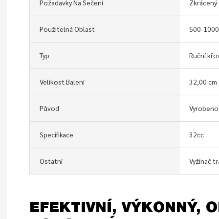
Požadavky Na Sečení
Zkrácený 
Použitelná Oblast
500-1000
Typ
Ruční křo
Velikost Balení
32,00 cm 
Původ
Vyrobeno 
Specifikace
32cc
Ostatní
Vyžínač tr
EFEKTIVNÍ, VÝKONNÝ, 