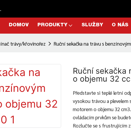
L
DOMOV
PRODUKTY
SLUŽBY
O NÁS
ínač trávy/křovinořez
Ruční sekačka na trávu s benzínov
Ruční sekačka 
o objemu 32 c
Představte si teplé letní o
vysokou trávou a plevelem
motorem o objemu 32 cm3.
ovládacím prvkům se budete
Rozlučte se s frustrujícím