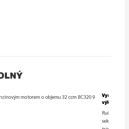
OLNÝ
Vysoký
výkon
Ruční
sekačka na
trávu GTL s