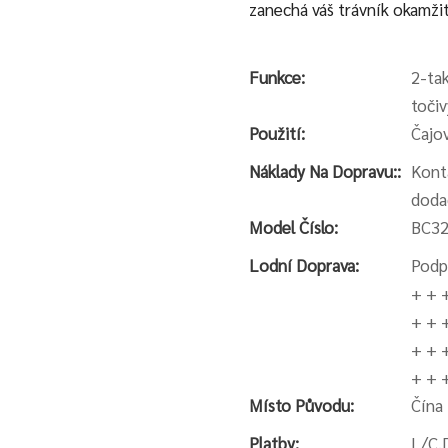
zanechá váš trávník okamži
Funkce:
2-tak
toči
Použití:
Čajov
Náklady Na Dopravu::
Kont
doda
Model Číslo:
BC3
Lodní Doprava:
Podp
+ + 
+ + 
+ + 
+ + 
Místo Původu:
Čína
Platby:
L/C,