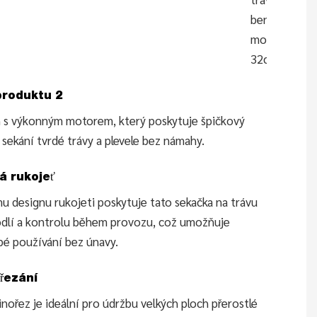
benzínovým
motorem
32ccm (BC
produktu 2
n s výkonným motorem, který poskytuje špičkový
sekání tvrdé trávy a plevele bez námahy.
á rukojeť
mu designu rukojeti poskytuje tato sekačka na trávu
odlí a kontrolu během provozu, což umožňuje
é používání bez únavy.
 řezání
nořez je ideální pro údržbu velkých ploch přerostlé