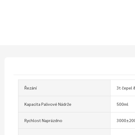
Řezání
3t čepel 
Kapacita Palivové Nádrže
500ml
Rychlost Naprázdno
3000±200