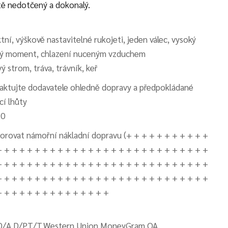
tě nedotčený a dokonalý.
tní, výškově nastavitelné rukojeti, jeden válec, vysoký
vý moment, chlazení nuceným vzduchem
ý strom, tráva, trávník, keř
aktujte dodavatele ohledně dopravy a předpokládané
cí lhůty
20
orovat námořní nákladní dopravu (+ + + + + + + + + + +
+ + + + + + + + + + + + + + + + + + + + + + + + + + + +
+ + + + + + + + + + + + + + + + + + + + + + + + + + + +
+ + + + + + + + + + + + + + + + + + + + + + + + + + + +
+ + + + + + + + + + + + + + +
D/A,D/P,T/T,Western Union,MoneyGram,OA