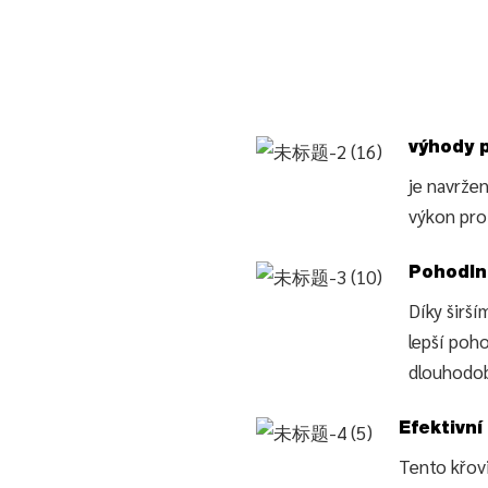
výhody 
je navrže
výkon pro 
Pohodln
Díky širší
lepší poh
dlouhodob
Efektivní
Tento křovi