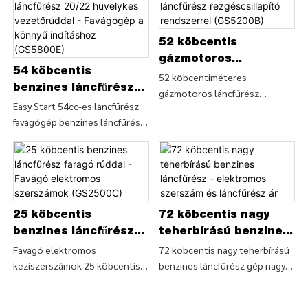
52 köbcentis
gázmotoros
54 köbcentis
láncfűrész
52 köbcentiméteres
benzines láncfűrész
gázmotoros láncfűrész
rezgéscsillapító
20/22 hüvelykes
Easy Start 54cc-es láncfűrész
rezgéscsillapító rendszerrel
rendszerrel
favágógép benzines láncfűrész
vezetőrúddal -
(GS5200B), részletek és árak az
(GS5200B)
20/22 hüvelykes vezetőrúddal
Favágógép a könnyű
52 köbcentiméteres
(GS5800E), részletek és ár a
indításhoz (GS5800E)
gázmotoros láncfűrészről
fűvágó elektromos
vibrációgátló rendszerrel
szerszámról az Easy Start 54cc-
(GS5200B) - KÍNA GTL TOOLS
es favágógép benzines
LIMITED
25 köbcentis
72 köbcentis nagy
láncfűrész 20/22 hüvelykes
vezetőrúddal (GS5800E ) - KÍNA
benzines láncfűrész
teherbírású benzines
GTL TOOLS LIMITED
faragó rúddal -
láncfűrész -
Favágó elektromos
72 köbcentis nagy teherbírású
kéziszerszámok 25 köbcentis
benzines láncfűrész gép nagy
Favágó elektromos
elektromos szerszám
benzines láncfűrész faragó
teljesítményű favágó fűrész
szerszámok
és láncfűrész ár
rúddal (GS2500C), részletek és
benzines láncfűrész (GS7200),
(GS2500C)