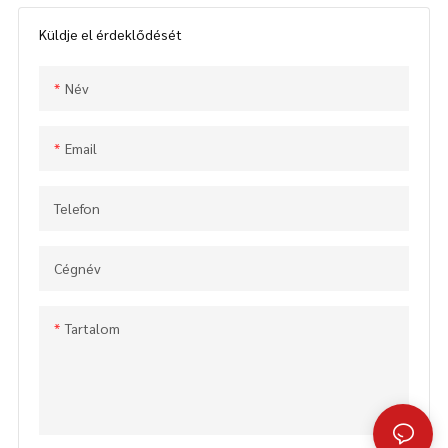
ár a benzines láncfűrész
részletek és ár az elektromos
benzines láncfűrészről favágó
szerszám láncfűrészről a 72cc-
Küldje el érdeklődését
elektromos szerszámokból 25
es nagy teherbírású benzines
köbcentis benzines láncfűrész
láncfűrész gép nagy
Név
faragó rúddal (GS2500C) - KÍNA
teljesítményű favágó fűrész
GTL TOOLS LIMITED
benzines láncfűrész (GS7200) -
KÍNA GTL TOOLS LIMITED
Email
Telefon
Cégnév
Tartalom