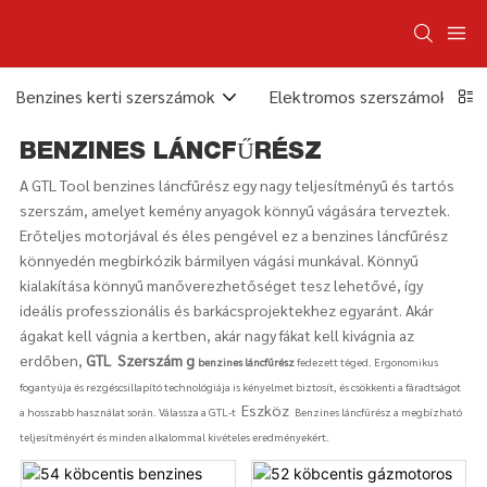
Benzines kerti szerszámok
Elektromos szerszámok
BENZINES LÁNCFŰRÉSZ
A GTL Tool benzines láncfűrész egy nagy teljesítményű és tartós
szerszám, amelyet kemény anyagok könnyű vágására terveztek.
Erőteljes motorjával és éles pengével ez a benzines láncfűrész
könnyedén megbirkózik bármilyen vágási munkával. Könnyű
kialakítása könnyű manőverezhetőséget tesz lehetővé, így
ideális professzionális és barkácsprojektekhez egyaránt. Akár
ágakat kell vágnia a kertben, akár nagy fákat kell kivágnia az
erdőben,
GTL
Szerszám g
benzines láncfűrész
fedezett téged. Ergonomikus
fogantyúja és rezgéscsillapító technológiája is kényelmet biztosít, és csökkenti a fáradtságot
Eszköz
a hosszabb használat során. Válassza a GTL-t
Benzines láncfűrész a megbízható
teljesítményért és minden alkalommal kivételes eredményekért.