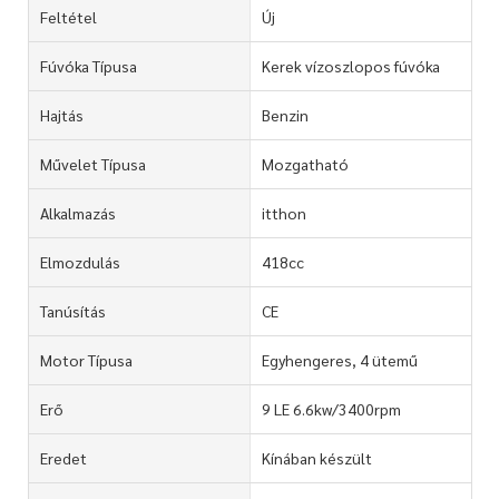
Feltétel
Új
Fúvóka Típusa
Kerek vízoszlopos fúvóka
Hajtás
Benzin
Művelet Típusa
Mozgatható
Alkalmazás
itthon
Elmozdulás
418cc
Tanúsítás
CE
Motor Típusa
Egyhengeres, 4 ütemű
Erő
9 LE 6.6kw/3400rpm
Eredet
Kínában készült