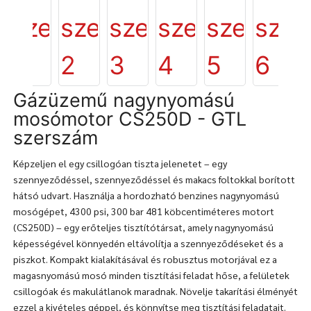
Gázüzemű nagynyomású
mosómotor CS250D - GTL
szerszám
Képzeljen el egy csillogóan tiszta jelenetet – egy
szennyeződéssel, szennyeződéssel és makacs foltokkal borított
hátsó udvart. Használja a hordozható benzines nagynyomású
mosógépet, 4300 psi, 300 bar 481 köbcentiméteres motort
(CS250D) – egy erőteljes tisztítótársat, amely nagynyomású
képességével könnyedén eltávolítja a szennyeződéseket és a
piszkot. Kompakt kialakításával és robusztus motorjával ez a
magasnyomású mosó minden tisztítási feladat hőse, a felületek
csillogóak és makulátlanok maradnak. Növelje takarítási élményét
ezzel a kivételes géppel, és könnyítse meg tisztítási feladatait.