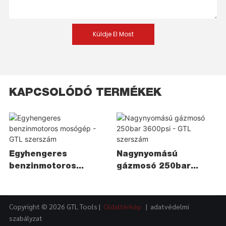
Küldje El Most
KAPCSOLÓDÓ TERMÉKEK
Egyhengeres
Nagynyomású
benzinmotoros
gázmosó 250bar
mosógép - GTL
3600psi - GTL
szerszám
szerszám
Copyright © 2026 GTL Tools |
Oldaltérkép
|
adatvédelmi
szabályzat