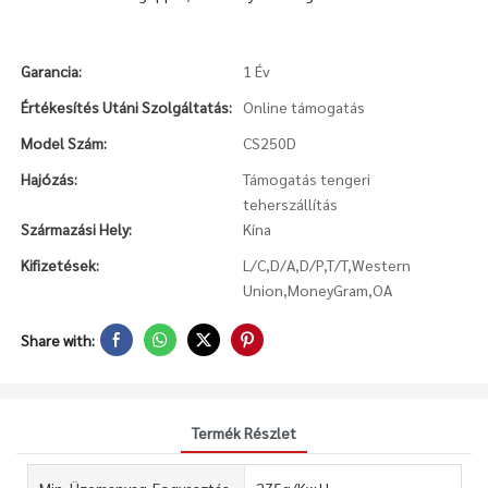
Garancia:
1 Év
Értékesítés Utáni Szolgáltatás:
Online támogatás
Model Szám:
CS250D
Hajózás:
Támogatás tengeri
teherszállítás
Származási Hely:
Kína
Kifizetések:
L/C,D/A,D/P,T/T,Western
Union,MoneyGram,OA
Share with:
Termék Részlet
Min. Üzemanyag-Fogyasztás
275g/Kw.H