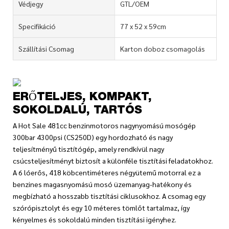
Védjegy
GTL/OEM
Specifikáció
77 x 52 x 59cm
Szállítási Csomag
Karton doboz csomagolás
ERŐTELJES, KOMPAKT,
SOKOLDALÚ, TARTÓS
A Hot Sale 481cc benzinmotoros nagynyomású mosógép
300bar 4300psi (CS250D) egy hordozható és nagy
teljesítményű tisztítógép, amely rendkívül nagy
csúcsteljesítményt biztosít a különféle tisztítási feladatokhoz.
A 6 lóerős, 418 köbcentiméteres négyütemű motorral ez a
benzines magasnyomású mosó üzemanyag-hatékony és
megbízható a hosszabb tisztítási ciklusokhoz. A csomag egy
szórópisztolyt és egy 10 méteres tömlőt tartalmaz, így
kényelmes és sokoldalú minden tisztítási igényhez.