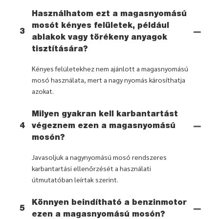
Használhatom ezt a magasnyomású
mosót kényes felületek, például
3
ablakok vagy törékeny anyagok
tisztítására?
Kényes felületekhez nem ajánlott a magasnyomású
mosó használata, mert a nagy nyomás károsíthatja
azokat.
Milyen gyakran kell karbantartást
4
végeznem ezen a magasnyomású
mosón?
Javasoljuk a nagynyomású mosó rendszeres
karbantartási ellenőrzését a használati
útmutatóban leírtak szerint.
Könnyen beindítható a benzinmotor
5
ezen a magasnyomású mosón?