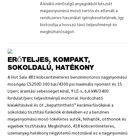
A kiváló minőségű anyagokból készült
magasnyomású mosó tartós és ellenáll a
rendszeres használat igénybevételének, így
biztosítja a hosszú távú teljesítményt és
megbízhatóságot.
ERŐTELJES, KOMPAKT,
SOKOLDALÚ, HATÉKONY
A Hot Sale 481 köbcentiméteres benzinmotoros nagynyomású
mosógép CS250D 300 bar/4300 psi maximális nyomást és 15
l/perc áramlási sebességet kínál, 9 LE-s, 6,6 kW/3400
fordulat/perc teljesítményű motorral. Hordozható
kialakításával és öt „bepattintható” kerámia fúvókával a
sokoldalú tisztítási funkciók érdekében ez a benzines
magasnyomású mosó tökéletes autók, felhajtók, otthonok és
egyebek tisztítására. Megbízható, 418 köbcentiméteres,
üzemanyag-hatékony négyütemű motorjával ez a nagynyomású