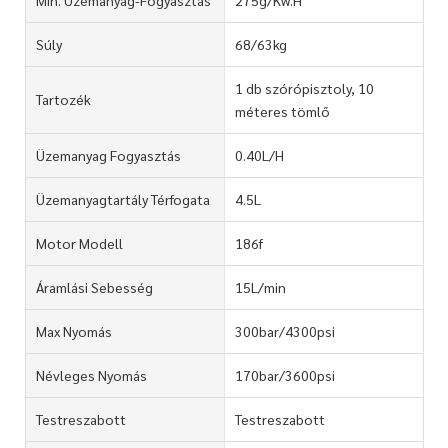
Súly
68/63kg
1 db szórópisztoly, 10
Tartozék
méteres tömlő
Üzemanyag Fogyasztás
0.40L/H
Üzemanyagtartály Térfogata
4.5L
Motor Modell
186f
Áramlási Sebesség
15L/min
Max Nyomás
300bar/4300psi
Névleges Nyomás
170bar/3600psi
Testreszabott
Testreszabott