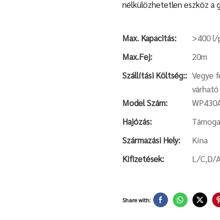
nélkülözhetetlen eszköz a 
Max. Kapacitás:
>400 l/
Max.Fej:
20m
Szállítási Költség::
Vegye fe
várható 
Model Szám:
WP430
Hajózás:
Támogat
Származási Hely:
Kína
Kifizetések:
L/C,D/
Share with: