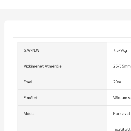
G.W/N.W
7.5/9kg
Vízkimenet Átmérője
25/35mm
Emel
20m
Elmélet
Vákuum sz
Média
Porszivat
Tisztított