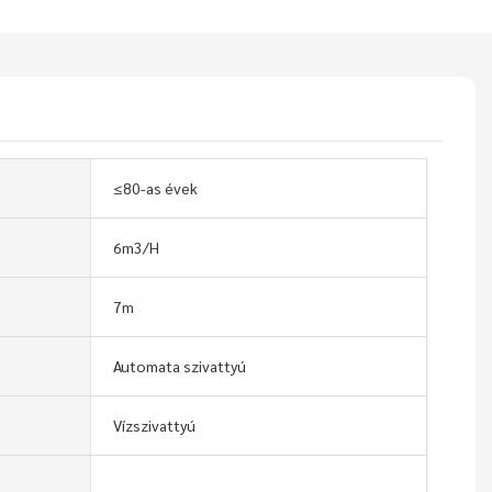
≤80-as évek
6m3/H
7m
Automata szivattyú
Vízszivattyú