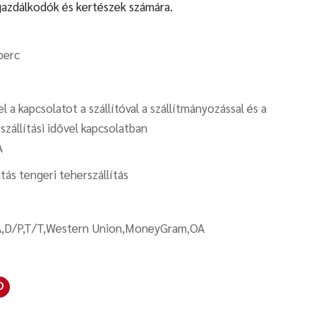
gazdálkodók és kertészek számára.
perc
l a kapcsolatot a szállítóval a szállítmányozással és a
szállítási idővel kapcsolatban
A
ás tengeri teherszállítás
A,D/P,T/T,Western Union,MoneyGram,OA