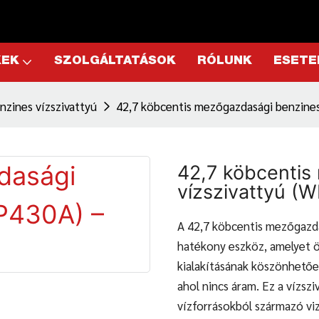
KEK
SZOLGÁLTATÁSOK
RÓLUNK
ESETE
nzines vízszivattyú
42,7 köbcentis mezőgazdasági benzine
42,7 köbcentis
vízszivattyú (
A 42,7 köbcentis mezőgazda
hatékony eszköz, amelyet ö
kialakításának köszönhetően
ahol nincs áram. Ez a vízsz
vízforrásokból származó viz