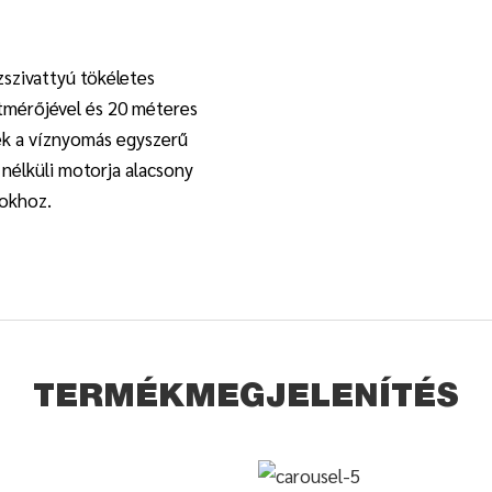
szivattyú tökéletes
mérőjével és 20 méteres
ék a víznyomás egyszerű
 nélküli motorja alacsony
sokhoz.
TERMÉKMEGJELENÍTÉS