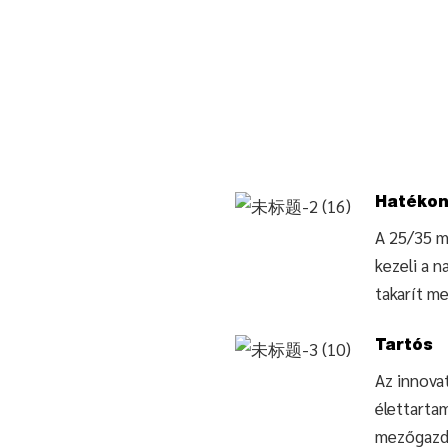
Hatékon
A 25/35 m
kezeli a n
takarít me
Tartós
Az innovat
élettarta
mezőgazda