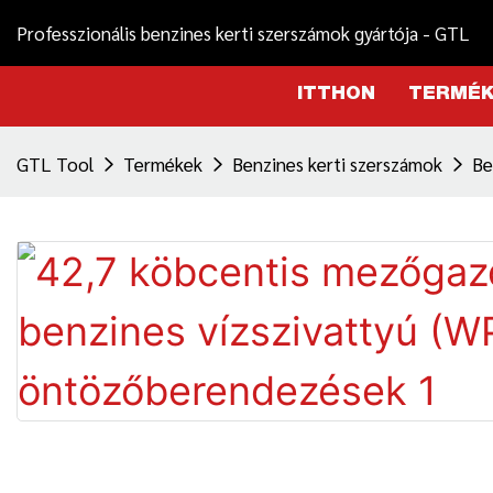
Professzionális benzines kerti szerszámok gyártója - GTL
ITTHON
TERMÉ
GTL Tool
Termékek
Benzines kerti szerszámok
Be