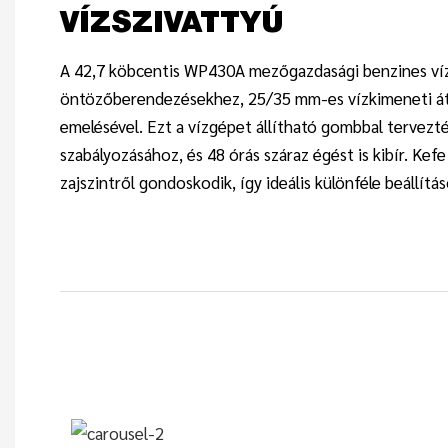
VÍZSZIVATTYÚ
A 42,7 köbcentis WP430A mezőgazdasági benzines víz
öntözőberendezésekhez, 25/35 mm-es vízkimeneti át
emelésével. Ezt a vízgépet állítható gombbal tervezt
szabályozásához, és 48 órás száraz égést is kibír. Kefe
zajszintről gondoskodik, így ideális különféle beállítá