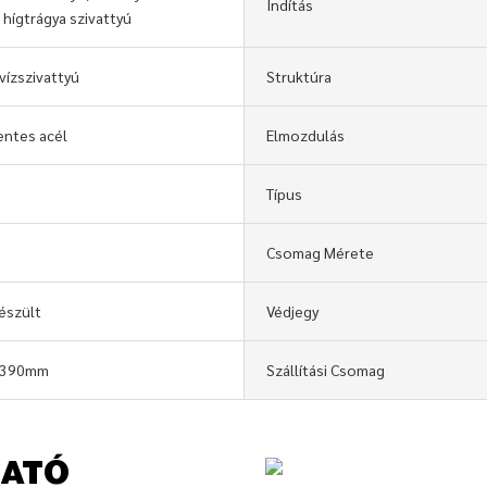
Indítás
 hígtrágya szivattyú
vízszivattyú
Struktúra
ntes acél
Elmozdulás
Típus
Csomag Mérete
észült
Védjegy
*390mm
Szállítási Csomag
HATÓ