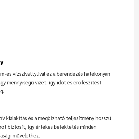
y
m-es vízszivattyúval ez a berendezés hatékonyan
agy mennyiségű vizet, így időt és erőfeszítést
g.
ív kialakítás és a megbízható teljesítmény hosszú
mot biztosít, így értékes befektetés minden
sági művelethez.