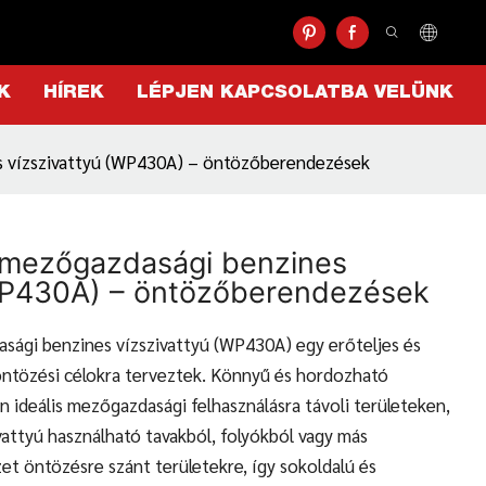
K
HÍREK
LÉPJEN KAPCSOLATBA VELÜNK
s vízszivattyú (WP430A) – öntözőberendezések
 mezőgazdasági benzines
WP430A) – öntözőberendezések
sági benzines vízszivattyú (WP430A) egy erőteljes és
ntözési célokra terveztek. Könnyű és hordozható
 ideális mezőgazdasági felhasználásra távoli területeken,
ivattyú használható tavakból, folyókból vagy más
et öntözésre szánt területekre, így sokoldalú és