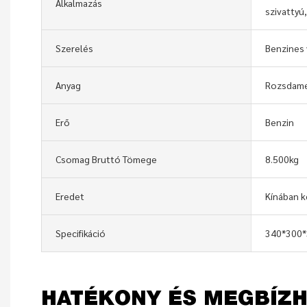
Alkalmazás
szivattyú,
Szerelés
Benzines 
Anyag
Rozsdame
Erő
Benzin
Csomag Bruttó Tömege
8.500kg
Eredet
Kínában k
Specifikáció
340*300
HATÉKONY ÉS MEGBÍZ