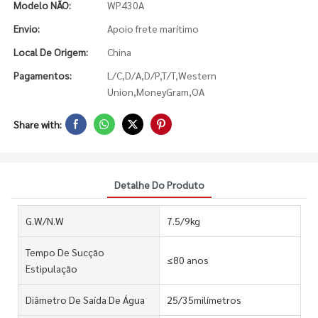
Modelo NÃO:
WP430A
Envio:
Apoio frete marítimo
Local De Origem:
China
Pagamentos:
L/C,D/A,D/P,T/T,Western
Union,MoneyGram,OA
Share with:
Detalhe Do Produto
G.W/N.W
7.5/9kg
Tempo De Sucção
≤80 anos
Estipulação
Diâmetro De Saída De Água
25/35milímetros