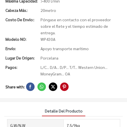
Máxima Capacidad:
>400 l/min
Cabeza Máx.:
20metro
Costo De Envío::
Póngase en contacto con el proveedor
sobre el flete y el tiempo estimado de
entrega.
Modelo NO:
WP430A
Envío:
Apoyo transporte marítimo
Lugar De Origen:
Porcelana
Pagos:
L/C... D/A... D/P... T/T... Western Union...
MoneyGram... OA
Share with:
Detalle Del Producto
G.W/N.W
7.5/9kg