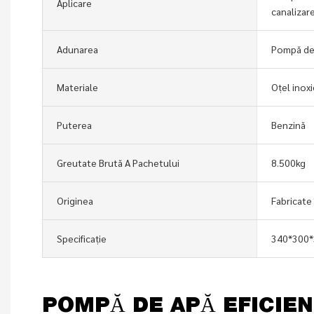
Aplicare
canalizar
Adunarea
Pompă de
Materiale
Oțel inoxi
Puterea
Benzină
Greutate Brută A Pachetului
8.500kg
Originea
Fabricate 
Specificație
340*300
POMPĂ DE APĂ EFICIEN