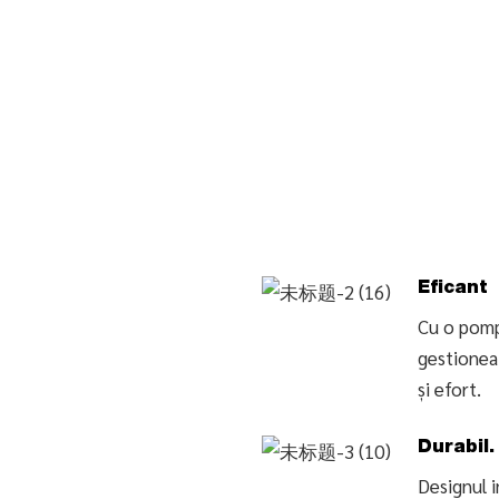
Eficant
Cu o pomp
gestioneaz
și efort.
Durabil.
Designul i