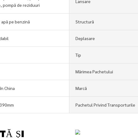
Lansare
e, pompă de reziduuri
 apă pe benzină
Structură
dabil
Deplasare
Tip
Mărimea Pachetului
în China
Marcă
*390mm
Pachetul Privind Transporturile
TĂ ȘI