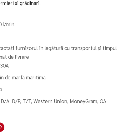
rmieri și grădinari.
 l/min
actați furnizorul în legătură cu transportul și timpul
mat de livrare
30A
jin de marfă maritimă
a
 D/A, D/P, T/T, Western Union, MoneyGram, OA