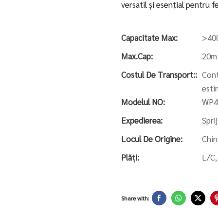
versatil și esențial pentru fe
Capacitate Max:
>400
Max.Cap:
20m
Costul De Transport::
Cont
esti
Modelul NO:
WP4
Expedierea:
Spri
Locul De Origine:
Chin
Plăți:
L/C,
Share with: