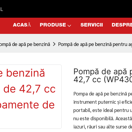
TL
ACASĂ
PRODUSE
SERVICII
DESPRE
ompă de apă pe benzină
Pompă de apă pe benzină pentru ag
Pompă de apă p
42,7 cc (WP430
Pompa de apă pe benzină pe
instrument puternic și efici
portabil, este ideal pentru 
nu este disponibilă. Aceast
iazuri, râuri sau alte surse