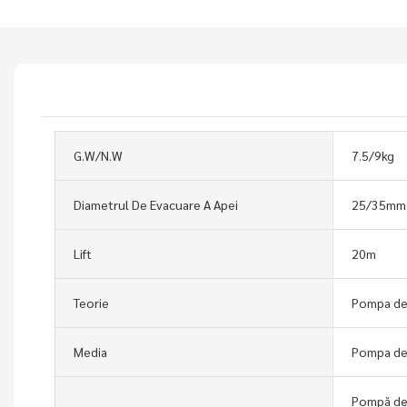
G.W/N.W
7.5/9kg
Diametrul De Evacuare A Apei
25/35mm
Lift
20m
Teorie
Pompa de
Media
Pompa de
Pompă de 