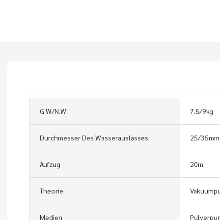
G.W/N.W
7.5/9kg
Durchmesser Des Wasserauslasses
25/35mm
Aufzug
20m
Theorie
Vakuump
Medien
Pulverpu