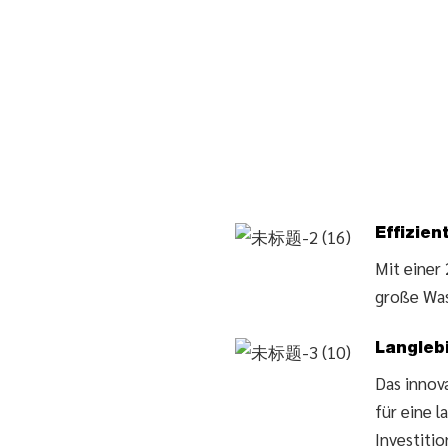
Effizien
Mit einer
große Was
Langleb
Das innov
für eine l
Investitio