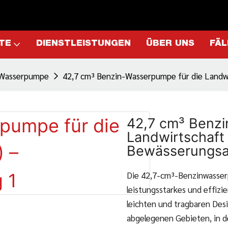
TE
DIENSTLEISTUNGEN
ÜBER UNS
FÄL
-Wasserpumpe
42,7 cm³ Benzin-Wasserpumpe für die Landw
42,7 cm³ Benzi
Landwirtschaft
Bewässerungsa
Die 42,7-cm³-Benzinwasser
leistungsstarkes und effiz
leichten und tragbaren Desig
abgelegenen Gebieten, in d