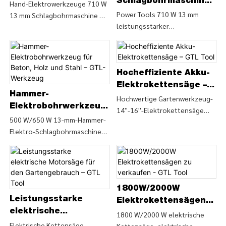
Schlagbohrmaschine
LIMITED
Hochgeschwindigkeits
Hand-Elektrowerkzeuge 710 W
mit variabler
Power Tools 710 W 13 mm
13 mm Schlagbohrmaschine mit
-Bohrmaschine – GTL-
leistungsstarker
Geschwindigkeit,
variabler Drehzahl (ID044-A),
Werkzeug
Schlagschrauber und Bohrer
wiederaufladbar –
Details und Preise zu
mit variabler Geschwindigkeit
Bohrmaschinen-Variablen
GTL-Werkzeug
(ID044-B), Details und Preise zu
finden Sie bei Hand Power Tools
Maschinen-Elektrowerkzeugen
710 W 13 mm
Hocheffiziente Akku-
finden Sie bei Power Tools 710
Schlagbohrmaschine mit
Elektrokettensäge –
Hammer-
W 13 mm leistungsstarker
variabler Drehzahl (ID044-A) –
GTL Tool
Hochwertige Gartenwerkzeug-
Schlagschrauber und Bohrer
Elektrobohrwerkzeug
CHINA GTL TOOLS LIMITED
14''-16''-Elektrokettensäge
mit variabler Geschwindigkeit
für Beton, Holz und
500 W/650 W 13-mm-Hammer-
zum Holzschneiden, Details
(ID044-B) – CHINA GTL TOOLS
Elektro-Schlagbohrmaschine
Stahl – GTL-Werkzeug
und Preise zur elektrischen
LIMITED
(ID050-A), Finden Sie Details
Säge-Holzsäge von High
und Preise zur Bohrleistung
Quality Garden-Tool-14''-16''-
von 500 W/650 W 13-mm-
Elektrokettensäge zum
Hammer-Elektro-
Holzschneiden - CHINA GTL
Schlagbohrmaschine (ID050-A)
1800W/2000W
TOOLS LIMITED
Leistungsstarke
– CHINA GTL TOOLS LIMITED
Elektrokettensägen
elektrische
zu verkaufen - GTL
1800 W/2000 W elektrische
Motorsäge für den
Elektrische Kettensäge,
Kettensäge, elektrische
Tool