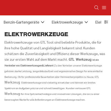
Benzin-Gartengeräte
Elektrowerkzeuge
Elektris
ELEKTROWERKZEUGE
Elektrowerkzeuge von GTL Tool sind beliebte Produkte, die für
ihre hohe Qualität und Langlebigkeit bekannt sind. Kunden
schätzen die Zuverlässigkeit und Effizienz dieser Werkzeuge, was
sie zur ersten Wahl auf dem Markt macht.
GTL
Werkzeug
ist ein
Hersteller von Elektrowerkzeugen&Lieferant
Zu den Vorteilen unserer Elektrowerkzeuge
gehören starke Leistung, lange Akkulaufzeit und ergonomisches Design für eine einfache
Bedienung. Ob für professionelle Bauarbeiten oder Heimwerkerprojekte zu Hause, GTL
Werkzeug
Elektrowerkzeuge sind vielseitig einsetzbar und können ein breites
Spektrum an Aufgaben präzise und schnell bewältigen. Kunden vertrauen GTL
Werkzeug
für ihre Spitzentechnologie und innovativen Lösungen, die sie zu einer
bevorzugten Marke für alle Anforderungen an Elektrowerkzeuge machen.