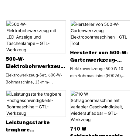
Hersteller von 500-W-
500-W-
Gartenwerkzeug-
Elektrobohrwerkzeug
Elektrobohrmaschine
Elektrowerkzeuge 500 W 10
mit LED-Anzeige und
Elektrowerkzeug-Set, 600-W-
mm Bohrmaschine (ED026),
n - GTL Tool
Bohrmaschine, 13-mm-
Taschenlampe – GTL-
Details und Preise zu
Handschlagbohrmaschine
Werkzeug
Elektrowerkzeugen finden Sie
(ID0372), Details und Preise zur
unter Elektrowerkzeuge 500 W
Schlagbohrmaschine finden Sie
10 mm Bohrmaschine (ED026) –
unter Elektrowerkzeug-Set,
CHINA GTL TOOLS LIMITED
600-W-Bohrmaschine, 13-mm-
Leistungsstarke
Handschlagbohrmaschine
710 W
(ID0372) – CHINA GTL TOOLS
tragbare