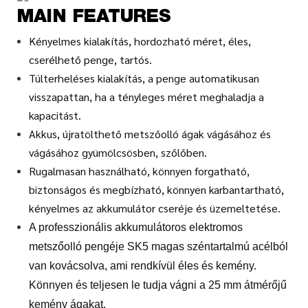
MAIN FEATURES
Kényelmes kialakítás, hordozható méret, éles,
cserélhető penge, tartós.
Túlterheléses kialakítás, a penge automatikusan
visszapattan, ha a tényleges méret meghaladja a
kapacitást.
Akkus, újratölthető metszőolló ágak vágásához és
vágásához gyümölcsösben, szőlőben.
Rugalmasan használható, könnyen forgatható,
biztonságos és megbízható, könnyen karbantartható,
kényelmes az akkumulátor cseréje és üzemeltetése.
A professzionális akkumulátoros elektromos
metszőolló pengéje SK5 magas széntartalmú acélból
van kovácsolva, ami rendkívül éles és kemény.
Könnyen és teljesen le tudja vágni a 25 mm átmérőjű
kemény ágakat.