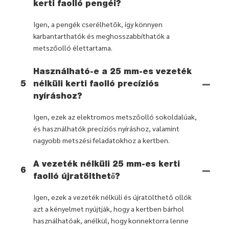
kerti faolló pengéi?
Igen, a pengék cserélhetők, így könnyen
karbantarthatók és meghosszabbíthatók a
metszőolló élettartama.
Használható-e a 25 mm-es vezeték
5
nélküli kerti faolló precíziós
nyíráshoz?
Igen, ezek az elektromos metszőolló sokoldalúak,
és használhatók precíziós nyíráshoz, valamint
nagyobb metszési feladatokhoz a kertben.
A vezeték nélküli 25 mm-es kerti
6
faolló újratölthető?
Igen, ezek a vezeték nélküli és újratölthető ollók
azt a kényelmet nyújtják, hogy a kertben bárhol
használhatóak, anélkül, hogy konnektorra lenne