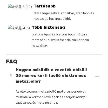
Tartósabb
fém szegecsekkel rögzítve, stabilabb és
hosszabb használati idő.
Több biztonság
biztonságos és biztonságos módja a
metszőolló szállításának, amikor nem
használják.
FAQ
Hogyan működik a vezeték nélküli
1
25 mm-es kerti faolló elektromos
metszőolló?
Az elektromos metszőolló motoros pengével
működik a kertben lévő ágak és cserjék könnyű
vágásához és metszéséhez.