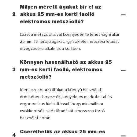
Milyen méretű ágakat bír el az
2
akkus 25 mm-es kerti faolló
elektromos metszőolló?
Ezzel a metszőollóval könnyedén le lehet vágni akár
25 mm átmérőjű ágakat, így sokféle metszési feladat
elvégzésére alkalmas a kertben.
Könnyen használható az akkus 25
3
mm-es kerti faolló, elektromos
metszőolló?
Igen, ezeket az ollókat a könnyű használat
érdekében tervezték, kényelmes markolattal és
ergonomikus kialakítással, hogy minimálisra
csökkentsék a kéz fáradását a hosszan tartó
használat során.
Cserélhetők az akkus 25 mm-es
4