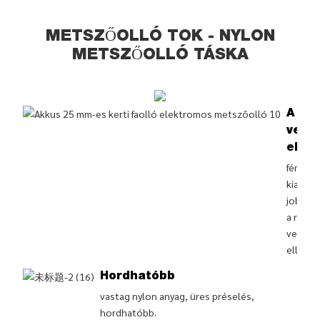
METSZŐOLLÓ TOK - NYLON
METSZŐOLLÓ TÁSKA
A
vesz
ellen
fém csa
kialakít
jobban 
a nyírás
veszte
ellen.
Hordhatóbb
vastag nylon anyag, üres préselés,
hordhatóbb.