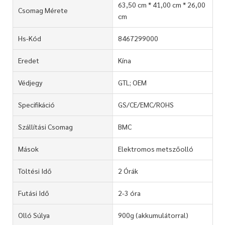
63,50 cm * 41,00 cm * 26,00
Csomag Mérete
cm
Hs-Kód
8467299000
Eredet
Kína
Védjegy
GTL; OEM
Specifikáció
GS/CE/EMC/ROHS
Szállítási Csomag
BMC
Mások
Elektromos metszőolló
Töltési Idő
2 Órák
Futási Idő
2-3 óra
Olló Súlya
900g (akkumulátorral)