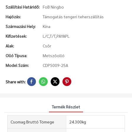
Szállítási Határidő:
FoB Ningbo
Hajózás:
Támogatás tengeri teherszállítás
Származási Hely:
Kína
Kifizetések:
L/C,T/T,PAYAPL
Alak:
Csőr
Olló Típusa:
Metszőolló
Model Szám:
CDPS009-25A
Share with:
Termék Részlet
Csomag Bruttó Tömege
24.300kg