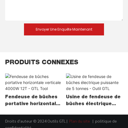
Envoyer Une Enquête Maintenant
PRODUITS CONNEXES
Fendeuse de bûches
Usine de fendeuse de
portative horizontale
bûches électrique
verticale 4000W 12T -
puissante de 5 tonnes
GTL Tool
- Outil GTL
Droits d'auteur © 2024 Outils GTL |
Plan du site
|
politique de
confidentialité