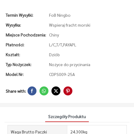
Termin Wysyłki:
FoB Ningbo
Wysyłka:
Wspieraj fracht morski
Miejsce Pochodzenia:
Chiny
Płatności:
L/C,T/T,PAYAPL
Kształt:
Dziób
Typ Nożyczek:
Nożyce do przycinania
Model Nr:
CDPS009-25A
Share with:
Szczegóły Produktu
Waga Brutto Paczki
24.300kg