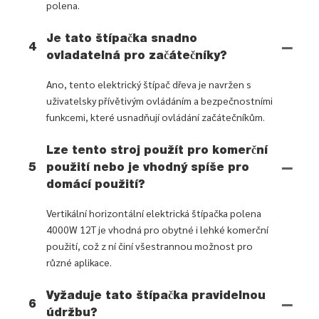
polena.
Je tato štípačka snadno
4
ovladatelná pro začátečníky?
Ano, tento elektrický štípač dřeva je navržen s
uživatelsky přívětivým ovládáním a bezpečnostními
funkcemi, které usnadňují ovládání začátečníkům.
Lze tento stroj použít pro komerční
5
použití nebo je vhodný spíše pro
domácí použití?
Vertikální horizontální elektrická štípačka polena
4000W 12T je vhodná pro obytné i lehké komerční
použití, což z ní činí všestrannou možnost pro
různé aplikace.
Vyžaduje tato štípačka pravidelnou
6
údržbu?