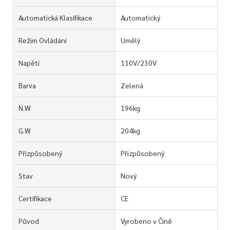
Automatická Klasifikace
Automatický
Režim Ovládání
Umělý
Napětí
110V/230V
Barva
Zelená
N.W
196kg
G.W
204kg
Přizpůsobený
Přizpůsobený
Stav
Nový
Certifikace
CE
Původ
Vyrobeno v Číně