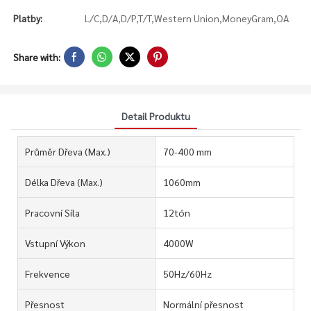
Platby:
L/C,D/A,D/P,T/T,Western Union,MoneyGram,OA
Share with:
Detail Produktu
Průměr Dřeva (max.)
70-400 mm
Délka Dřeva (max.)
1060mm
Pracovní Síla
12tón
Vstupní Výkon
4000W
Frekvence
50Hz/60Hz
Přesnost
Normální přesnost