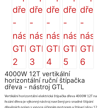
4000W 12T vertikální
horizontální ruční štípačka
dřeva - nástroj GTL
Vertikální horizontální elektrická štípačka dřeva 4000W 12T na
řezání dřeva je výkonný nástroj navržený pro snadné štípání
dřevěných polen s vysoce účinným motorem a štípací silou 12