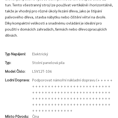
tun. Tento všestranný stroj lze používat vertikálně i horizontálně,
takže je vhodný pro různé úkoly řezání dřeva, jako je štípání
palivového dřeva, stavba nábytku nebo čištění větví na dvoře.
Díky kompaktní velikosti a snadnému ovládání je ideální pro
použití v domácích zahradách, farmách nebo dřevozpracujících
dílnách.
Typ Napájení:
Elektrický
Typ:
Stolní panelová pila
Model Číslo:
LSV12T-106
Lodní Doprava:
Podporovat námořní nákladní dopravu (+ + + + +
+ + + + + + + + + + + + + + + + + + + + + + + + +
+ + + + + + + + + + + + + + + + + + + + + + + + +
+ + + + + + + + + + + + + + + + + + + + + + + + +
+ + + + + + + + + + + + + + + + + + + + + + + + +
+ + + + + + + + + + + + +
Místo Původu:
Čína