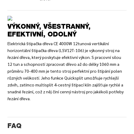
VÝKONNÝ, VŠESTRANNÝ,
EFEKTIVNÍ, ODOLNÝ
Elektrická štípačka dřeva CE 4000W 12tunová vertikální
horizontální štípačka dřeva (LSV12T-106) je výkonný stroj na
řezání dřeva, který poskytuje efektivní výkon. S pracovní silou
12 tun a schopností zpracovat dřevo až do délky 1060 mm a
průměru 70-400 mm je tento stroj perfektní pro štípání polen
různých velikostí. Jeho funkce Quicksplit umožňuje rychlejší
zdvih, zatímco multisplit 4-cestný štípací klín zajišťuje rychlé a
snadné řezání, což z něj činí cenný nástroj pro jakékoli potřeby
řezání dřeva.
FAQ