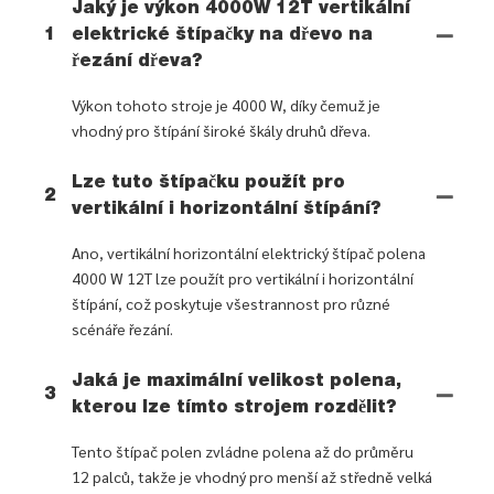
Jaký je výkon 4000W 12T vertikální
1
elektrické štípačky na dřevo na
řezání dřeva?
Výkon tohoto stroje je 4000 W, díky čemuž je
vhodný pro štípání široké škály druhů dřeva.
Lze tuto štípačku použít pro
2
vertikální i horizontální štípání?
Ano, vertikální horizontální elektrický štípač polena
4000 W 12T lze použít pro vertikální i horizontální
štípání, což poskytuje všestrannost pro různé
scénáře řezání.
Jaká je maximální velikost polena,
3
kterou lze tímto strojem rozdělit?
Tento štípač polen zvládne polena až do průměru
12 palců, takže je vhodný pro menší až středně velká