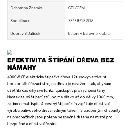
Ochranná Známka
GTL/OEM
Specifikace
73*38*182CM
Dopravní Balíček
Balení v barevné krabici
EFEKTIVITA ŠTÍPÁNÍ DŘEVA BEZ
NÁMAHY
4000W CE elektrická štípačka dřeva 12tunový vertikální
horizontální řezací stroj na dřevo je navržena tak, aby vám
ušetřila čas díky své funkci quicksplit pro rychlejší tahy.
Nastavitelný štípací stůl pojme dřevo až do délky 1060 mm,
zatímco multisplit 4-cestný štípací klín zajišťuje efektivní
výrobu palivového dřeva jediným tahem. S ozubenými chapadly
na předpažbích jsou polena bezpečně držena na místě pro
bezpečné a efektivní řezání.