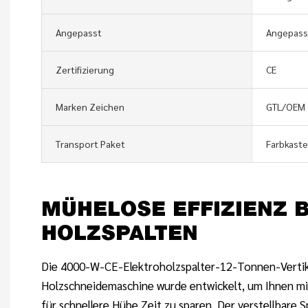
Angepasst
Angepass
Zertifizierung
CE
Marken Zeichen
GTL/OEM
Transport Paket
Farbkast
MÜHELOSE EFFIZIENZ 
HOLZSPALTEN
Die 4000-W-CE-Elektroholzspalter-12-Tonnen-Vertik
Holzschneidemaschine wurde entwickelt, um Ihnen mit
für schnellere Hübe Zeit zu sparen. Der verstellbare S