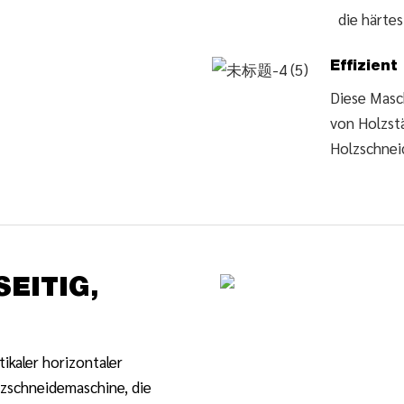
die härte
Effizient
Diese Masch
von Holzst
Holzschnei
EITIG,
ikaler horizontaler
lzschneidemaschine, die