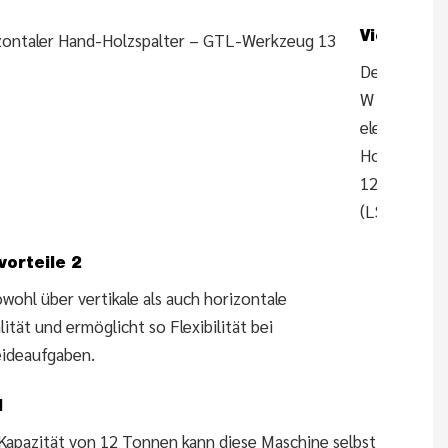
Vielseitig
Der 4000
W Ce
elektrische
Holzspalter
12 Tonnen
(LSV12T-
orteile 2
wohl über vertikale als auch horizontale
ität und ermöglicht so Flexibilität bei
ideaufgaben.
l
 Kapazität von 12 Tonnen kann diese Maschine selbst