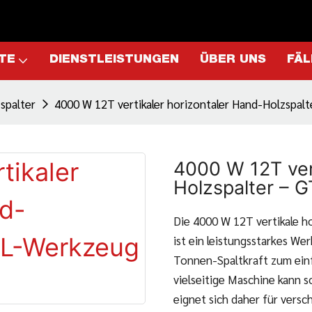
TE
DIENSTLEISTUNGEN
ÜBER UNS
FÄL
spalter
4000 W 12T vertikaler horizontaler Hand-Holzspa
4000 W 12T ver
Holzspalter – 
Die 4000 W 12T vertikale h
ist ein leistungsstarkes We
Tonnen-Spaltkraft zum ein
vielseitige Maschine kann s
eignet sich daher für vers