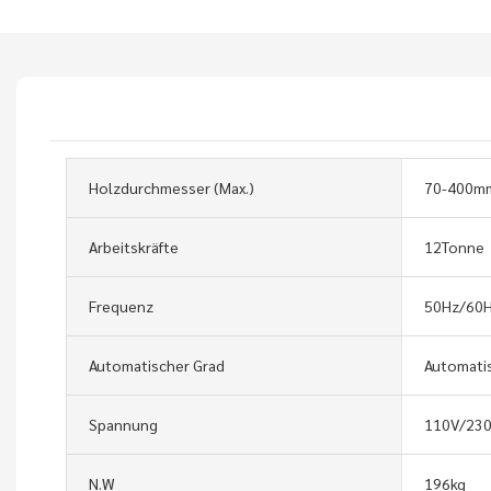
Holzdurchmesser (max.)
70-400m
Arbeitskräfte
12Tonne
Frequenz
50Hz/60
Automatischer Grad
Automati
Spannung
110V/23
N.W
196kg