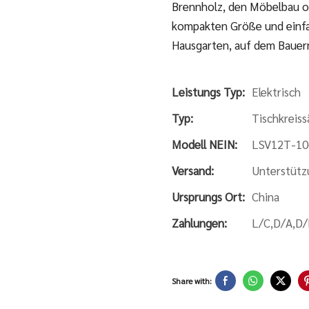
Brennholz, den Möbelbau od
kompakten Größe und einfac
Hausgarten, auf dem Bauer
Leistungs Typ:
Elektrisch
Typ:
Tischkreis
Modell NEIN:
LSV12T-10
Versand:
Unterstütz
Ursprungs Ort:
China
Zahlungen:
L/C,D/A,D/
Share with: