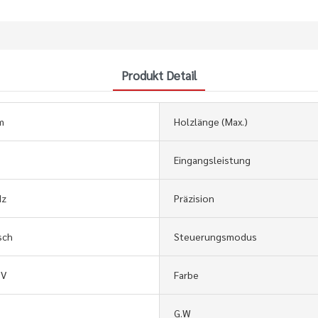
Produkt Detail
m
Holzlänge (max.)
Eingangsleistung
Hz
Präzision
sch
Steuerungsmodus
0V
Farbe
G.W