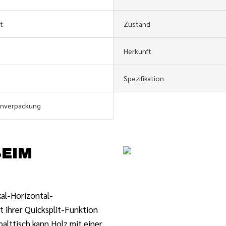
t
Zustand
Herkunft
Spezifikation
enverpackung
BEIM
al-Horizontal-
 ihrer Quicksplit-Funktion
palttisch kann Holz mit einer