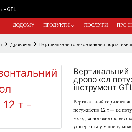
у - GTL
ДОДОМУ
ПРОДУКТИ
ПОСЛУГИ
ПРО 
т
Дровокол
Вертикальний горизонтальний портативний
Вертикальний 
дровокол поту
інструмент GT
Вертикальний горизонталь
потужністю 12 т — це пот
колод за допомогою висок
універсальну машину можна