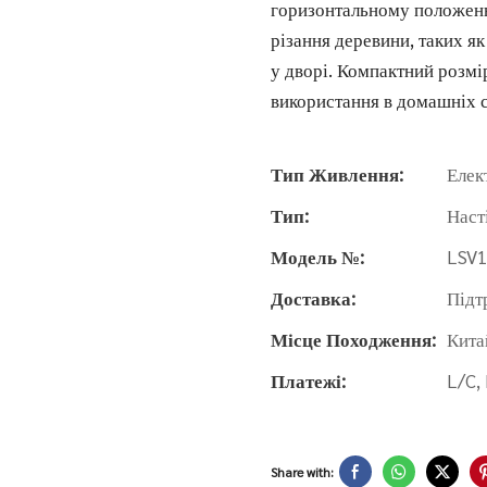
горизонтальному положенні
різання деревини, таких я
у дворі. Компактний розмі
використання в домашніх 
Тип Живлення:
Елек
Тип:
Наст
Модель №:
LSV1
Доставка:
Підт
Місце Походження:
Кита
Платежі:
L/C,
Share with: