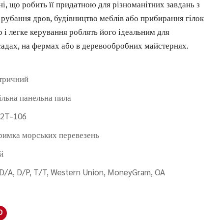
, що робить її придатною для різноманітних завдань з
к рубання дров, будівництво меблів або прибирання гілок
р і легке керування роблять його ідеальним для
садах, на фермах або в деревообробних майстернях.
тричний
ільна панельна пила
2T-106
римка морських перевезень
й
 D/A, D/P, T/T, Western Union, MoneyGram, OA