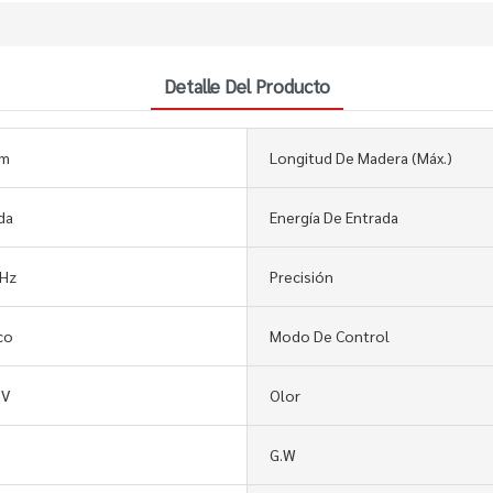
Detalle Del Producto
mm
Longitud De Madera (máx.)
da
Energía De Entrada
 Hz
Precisión
co
Modo De Control
0V
Olor
G.W