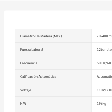
Diámetro De Madera (máx.)
70-400 
Fuerza Laboral
12tonela
Frecuencia
50 Hz/60
Calificación Automática
Automáti
Voltaje
110V/23
N.W
196kg