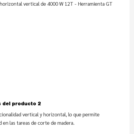
V
El
pa
d
t
el
C
4
de
to
(
 del producto 2
ionalidad vertical y horizontal, lo que permite
ad en las tareas de corte de madera.