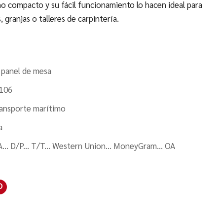
ño compacto y su fácil funcionamiento lo hacen ideal para
, granjas o talleres de carpintería.
e panel de mesa
106
ansporte marítimo
a
A... D/P... T/T... Western Union... MoneyGram... OA