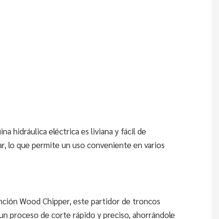
en una
herrami
confiabl
para
cualquie
proyect
carpinte
na hidráulica eléctrica es liviana y fácil de
ar, lo que permite un uso conveniente en varios
nción Wood Chipper, este partidor de troncos
un proceso de corte rápido y preciso, ahorrándole