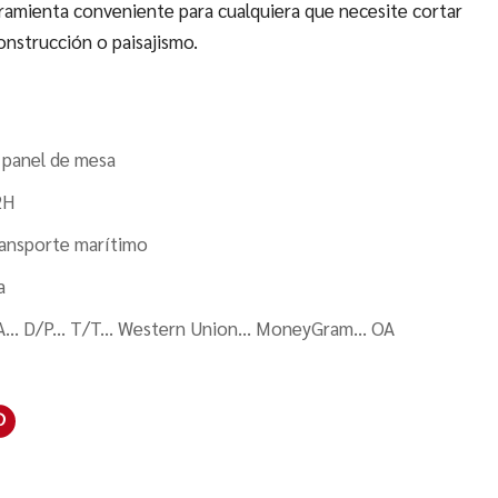
rramienta conveniente para cualquiera que necesite cortar
onstrucción o paisajismo.
e panel de mesa
2H
ansporte marítimo
a
A... D/P... T/T... Western Union... MoneyGram... OA