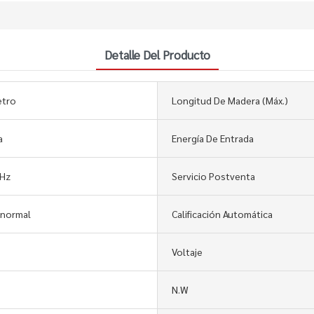
Detalle Del Producto
etro
Longitud De Madera (máx.)
a
Energía De Entrada
 Hz
Servicio Postventa
 normal
Calificación Automática
Voltaje
N.W