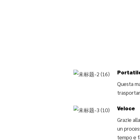
Portatil
Questa mac
trasportar
Veloce
Grazie all
un process
tempo e f