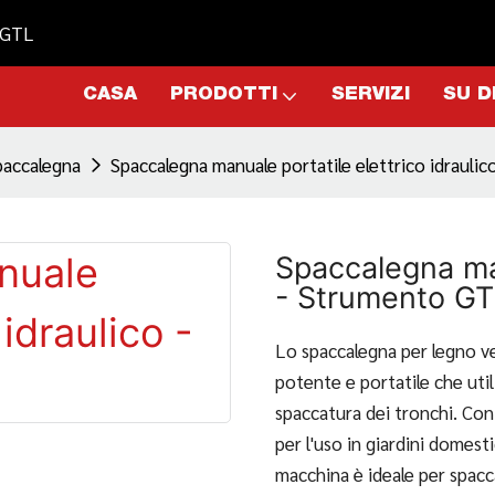
- GTL
CASA
PRODOTTI
SERVIZI
SU D
paccalegna
Spaccalegna manuale portatile elettrico idrauli
Spaccalegna man
- Strumento GT
Lo spaccalegna per legno ve
potente e portatile che util
spaccatura dei tronchi. Con 
per l'uso in giardini domest
macchina è ideale per spacc