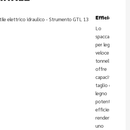
Efficiente
Lo
spaccalegna
per legno
veloce da 5
tonnellate
offre
capacità di
taglio del
legno
potenti ed
efficienti,
rendendolo
uno