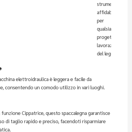
strumento
affidabile
per
qualsiasi
progetto di
lavorazione
del legno.
e
china elettroidraulica è leggera e facile da
e, consentendo un comodo utilizzo in vari luoghi.
a funzione Cippatrice, questo spaccalegna garantisce
o di taglio rapido e preciso, facendoti risparmiare
atica.