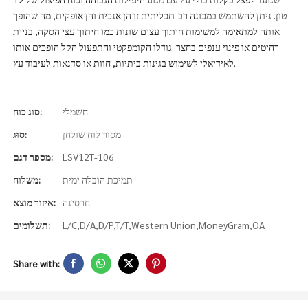
טון. ניתן להשתמש במכונה רב-תכליתית זו הן אנכית והן אופקית, מה שהופך
אותה למתאימה למשימות חיתוך עצים שונות כמו חיתוך עצי הסקה, בניית
רהיטים או פינוי ענפים בחצר. גודלו הקומפקטי והתפעול הקל הופכים אותו
לאידיאלי לשימוש בגינות ביתיות, חוות או סדנאות לעיבוד עץ.
חשמלי
סוג כוח:
מסור לוח שולחן
סוּג:
LSV12T-106
מספר דגם:
תמיכת הובלה ימית
משלוח:
חרסינה
איזור מוצא:
L/C,D/A,D/P,T/T,Western Union,MoneyGram,OA
תשלומים:
Share with: