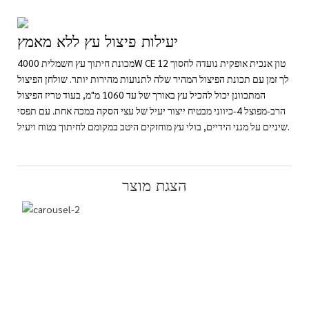
יעילות פיצול עץ ללא מאמץ
מכונת חיתוך עץ חשמלית 4000W CE 12 טון אנכית אופקית נועדה לחסוך
לך זמן עם תכונת הפיצול המהיר שלה לתנועות מהירות יותר. שולחן הפיצול
המתכוונן יכול להכיל עץ באורך של עד 1060 מ"מ, בעוד טריז הפיצול
הרב-מפוצל 4-כיווני מבטיח ייצור יעיל של עצי הסקה במכה אחת. עם תפסי
שיניים על מגני הידיים, בולי עץ מוחזקים היטב במקומם לחיתוך בטוח ויעיל.
הצגת מוצר