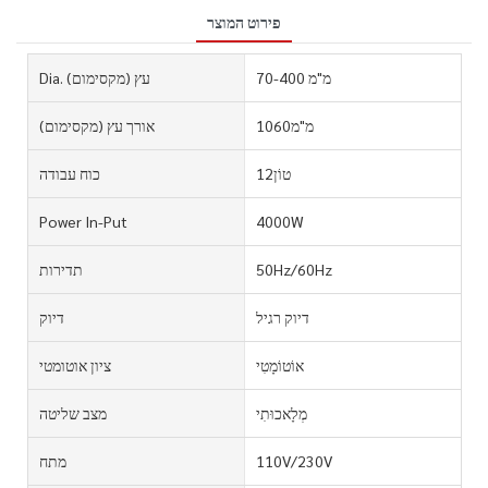
פירוט המוצר
70-400 מ"מ
Dia. עץ (מקסימום)
מ"מ1060
אורך עץ (מקסימום)
טוֹן12
כוח עבודה
Power In-Put
4000W
50Hz/60Hz
תדירות
דיוק רגיל
דיוק
אוֹטוֹמָטִי
ציון אוטומטי
מְלָאכוּתִי
מצב שליטה
110V/230V
מתח