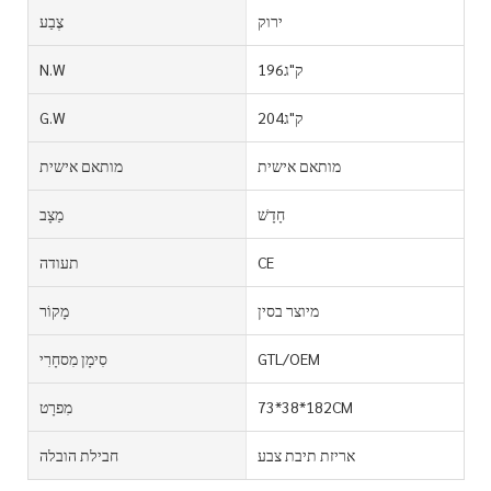
ירוק
צֶבַע
ק"ג196
N.W
ק"ג204
G.W
מותאם אישית
מותאם אישית
חָדָשׁ
מַצָב
CE
תעודה
מיוצר בסין
מָקוֹר
GTL/OEM
סִימָן מִסחָרִי
73*38*182CM
מִפרָט
אריזת תיבת צבע
חבילת הובלה