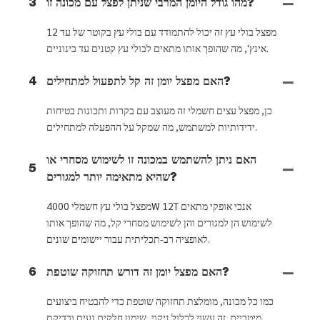
מהו גודל היומן המרבי שניתן לפצל עם מכונה זו?
3
מפצל בולי עץ זה יכול להתמודד עם בולי עץ בקוטר של עד 12
אינץ', מה שהופך אותו מתאים לבולי עץ קטנים עד בינוניים.
האם מפצל יומן זה קל לתפעול למתחילים?
4
כן, מפצל עצים חשמלי זה מעוצב עם בקרות ותכונות בטיחות
ידידותיות למשתמש, מה שמקל על ההפעלה למתחילים.
האם ניתן להשתמש במכונה זו לשימוש מסחרי או
5
שהיא מתאימה יותר למגורים?
מפצל בולי עץ חשמלי 4000W 12T אנכי אופקי מתאים
לשימוש הן למגורים והן לשימוש מסחרי קל, מה שהופך אותו
לאופציה רב-תכליתית עבור יישומים שונים.
האם מפצל יומן זה דורש תחזוקה שוטפת?
6
כמו כל מכונה, מומלצת תחזוקה שוטפת כדי להבטיח ביצועים
מיטביים. זה עשוי לכלול ניקוי, שימון חלקים נעים ובדיקת