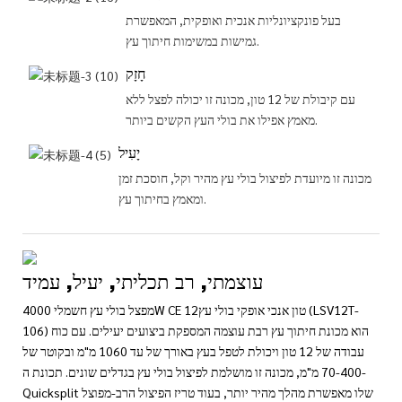
בעל פונקציונליות אנכית ואופקית, המאפשרת
גמישות במשימות חיתוך עץ.
חָזָק
עם קיבולת של 12 טון, מכונה זו יכולה לפצל ללא
מאמץ אפילו את בולי העץ הקשים ביותר.
יָעִיל
מכונה זו מיועדת לפיצול בולי עץ מהיר וקל, חוסכת זמן
ומאמץ בחיתוך עץ.
עוצמתי, רב תכליתי, יעיל, עמיד
מפצל בולי עץ חשמלי 4000W CE 12טון אנכי אופקי בולי עץ (LSV12T-
106) הוא מכונת חיתוך עץ רבת עוצמה המספקת ביצועים יעילים. עם כוח
עבודה של 12 טון ויכולת לטפל בעץ באורך של עד 1060 מ"מ ובקוטר של
70-400 מ"מ, מכונה זו מושלמת לפיצול בולי עץ בגדלים שונים. תכונת ה-
Quicksplit שלו מאפשרת מהלך מהיר יותר, בעוד טריז הפיצול הרב-מפוצל