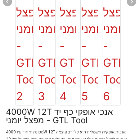
4000W 12T אנכי אופקי כף יד
מפצל יומני - GTL Tool
מכונת חיתוך עץ 4000W 12T אנכית אופקית חשמלית היא כלי רב עוצמה
שנועד לפצל בקלות בולי עץ עם מנוע היעילות הגבוהה וכוח הפיצול של 12