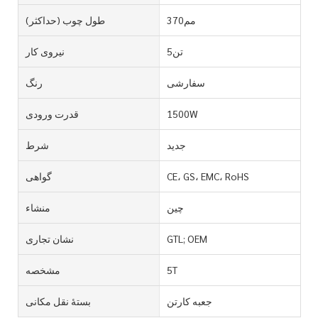
مم370
طول چوب (حداکثر)
تن5
نیروی کار
سفارشی
رنگ
1500W
قدرت ورودی
جدید
شرط
CE، GS، EMC، RoHS
گواهی
چین
منشاء
GTL; OEM
نشان تجاری
5T
مشخصه
جعبه کارتن
بستۀ نقل مکانی