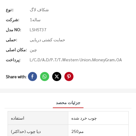
شکاف لاگ
نوع::
ساله1
شرکت:
LSH5T37
مدل NO:
حمایت کشتی دریایی
حملی:
چین
مکان اصلی:
L/C،D/A،D/P،T/T،Western Union،MoneyGram،OA
پرداخت:
Share with:
جزئیات محصد
چوب خرد شده
استفاده
مم250
دیا چوب (حداکثر)