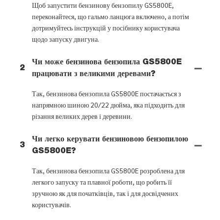
Щоб запустити бензинову бензопилу GS5800E,
переконайтеся, що гальмо ланцюга включено, а потім
дотримуйтесь інструкцій у посібнику користувача
щодо запуску двигуна.
Чи може бензинова бензопила GS5800E
2
працювати з великими деревами?
Так, бензинова бензопила GS5800E постачається з
напрямною шиною 20/22 дюйма, яка підходить для
різання великих дерев і деревини.
Чи легко керувати бензиновою бензопилою
3
GS5800E?
Так, бензинова бензопила GS5800E розроблена для
легкого запуску та плавної роботи, що робить її
зручною як для початківців, так і для досвідчених
користувачів.