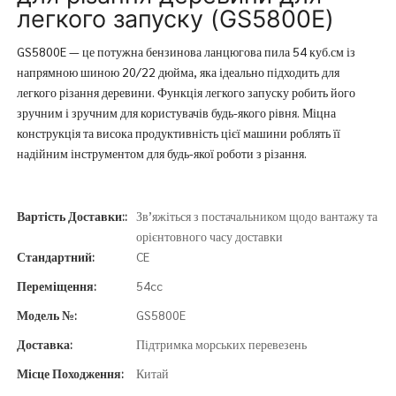
легкого запуску (GS5800E)
GS5800E — це потужна бензинова ланцюгова пила 54 куб.см із
напрямною шиною 20/22 дюйма, яка ідеально підходить для
легкого різання деревини. Функція легкого запуску робить його
зручним і зручним для користувачів будь-якого рівня. Міцна
конструкція та висока продуктивність цієї машини роблять її
надійним інструментом для будь-якої роботи з різання.
Вартість Доставки::
Зв’яжіться з постачальником щодо вантажу та
орієнтовного часу доставки
Стандартний:
CE
Переміщення:
54cc
Модель №:
GS5800E
Доставка:
Підтримка морських перевезень
Місце Походження:
Китай