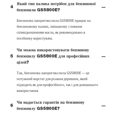
Який тип палива потрібен для бензинової
4
бензопили GS5800E?
Бензинова ланцюгова пила GS5800E працює на
бензиновому паливі, змішаному з певним
співвідношенням масла, як рекомендовано в
посібнику користувача.
Чи можна використовувати бензинову
5
бензопилу GS5800E для професійних
цілей?
Так, бензинова ланцюгова пила GS5800E — це
потужний верстат для різання деревини, який
підходить як для професійного, так і для домашнього
використання.
Чи надається гарантія на бензинову
6
бензопилу GS5800E?