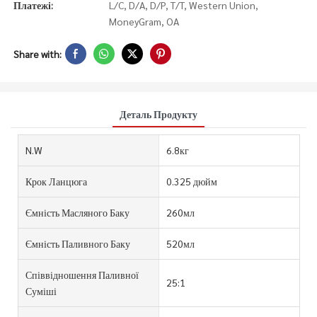
Платежі:
L/C, D/A, D/P, T/T, Western Union,
MoneyGram, OA
Share with:
Деталь Продукту
N.W
6.8кг
Крок Ланцюга
0.325 дюйм
Ємність Масляного Баку
260мл
Ємність Паливного Баку
520мл
Співвідношення Паливної
25:1
Суміші