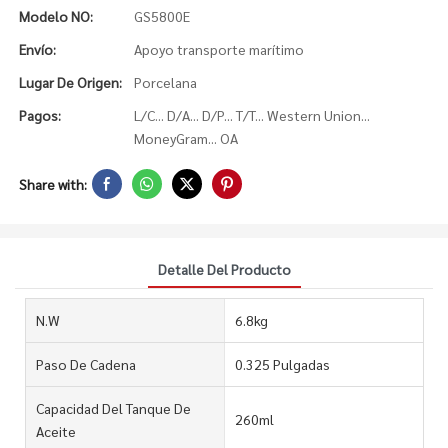
Modelo NO:
GS5800E
Envío:
Apoyo transporte marítimo
Lugar De Origen:
Porcelana
Pagos:
L/C... D/A... D/P... T/T... Western Union...
MoneyGram... OA
Share with:
Detalle Del Producto
N.W
6.8kg
Paso De Cadena
0.325 Pulgadas
Capacidad Del Tanque De
260ml
Aceite