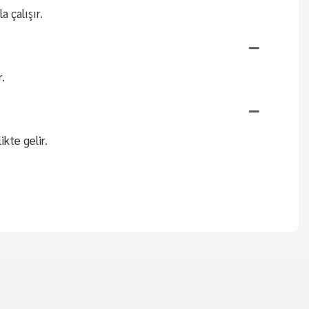
a çalışır.
.
kte gelir.