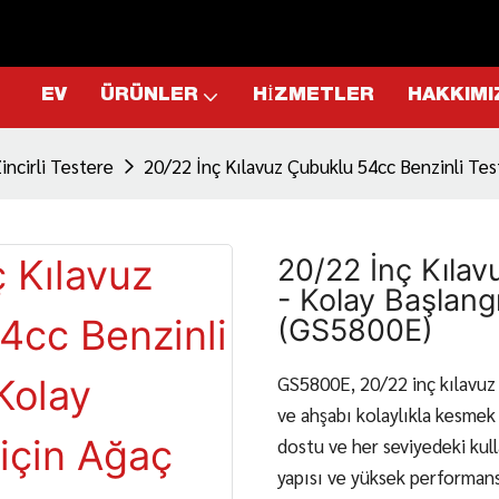
EV
ÜRÜNLER
HIZMETLER
HAKKIMI
incirli Testere
20/22 İnç Kılavuz Çubuklu 54cc Benzinli Tes
20/22 İnç Kılav
- Kolay Başlang
(GS5800E)
GS5800E, 20/22 inç kılavuz 
ve ahşabı kolaylıkla kesmek 
dostu ve her seviyedeki kulla
yapısı ve yüksek performansı,