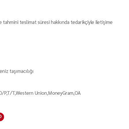
e tahmini teslimat süresi hakkında tedarikçiyle iletişime
niz taşımacılığı
D/P,T/T,Western Union,MoneyGram,OA