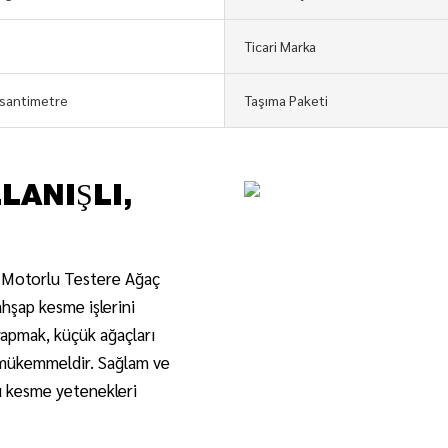
Ticari Marka
santimetre
Taşıma Paketi
LANIŞLI,
c Motorlu Testere Ağaç
ahşap kesme işlerini
 yapmak, küçük ağaçları
 mükemmeldir. Sağlam ve
lü kesme yetenekleri