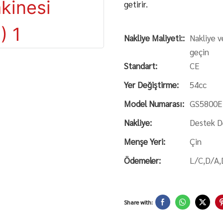
getirir.
Nakliye Maliyeti::
Nakliye v
geçin
Standart:
CE
Yer Değiştirme:
54cc
Model Numarası:
GS5800E
Nakliye:
Destek De
Menşe Yeri:
Çin
Ödemeler:
L/C,D/A,
Share with: