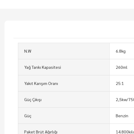
N.W
6.8kg
Yağ Tankı Kapasitesi
260ml
Yakıt Karışım Oranı
25:1
Güç Çıkışı
2,5kw/75
Güç
Benzin
Paket Brüt Ağırlığı
14.800ki