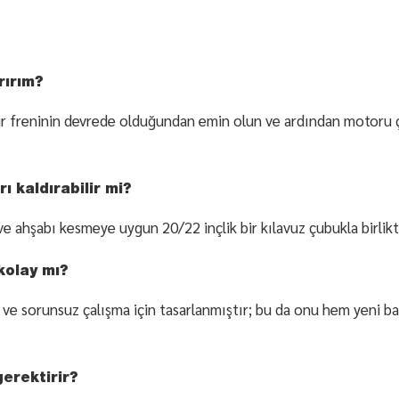
rırım?
ir freninin devrede olduğundan emin olun ve ardından motoru ça
 kaldırabilir mi?
 ahşabı kesmeye uygun 20/22 inçlik bir kılavuz çubukla birlikte
kolay mı?
ve sorunsuz çalışma için tasarlanmıştır; bu da onu hem yeni baş
erektirir?