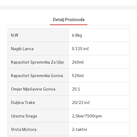
Detalj Proizvoda
N.W
6.8kg
Nagib Lanca
0.325 inč
Kapacitet Spremnika Za Ulje
260ml
Kapacitet Spremnika Goriva
520ml
Omjer Mješavine Goriva
25:1
Duljina Trake
20/22 inč
Izlazna Snaga
2,5kw/7500rpm
Vrsta Motora
2-taktni