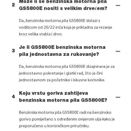
Može li se benzinska motorna pila
2
GS5800E nositi s velikim drvećem?
Da, benzinska motorna pila GS5800E dolazi s
vodilicom od 20/22 inča koja je prikladna za rezanje
kroz velika stabla i drvo.
Je li GS5800E benzinska motorna
3
pila jednostavna za rukovanje?
Da, benzinska motorna pila GS5800E dizajnirana je za
jednostavno pokretanje i glatki rad, što je čini
jednostavnom za početnike i iskusne korisnike.
Koju vrstu goriva zahtijeva
4
benzinska motorna pila GS5800E?
Benzinska motorna pila GS5800E radi na benzinsko
gorivo pomiješano s određenim omjerom ulja kako je
preporučeno u korisničkom priručniku.