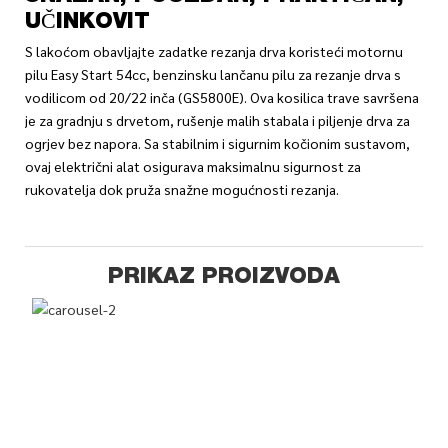
UČINKOVIT
S lakoćom obavljajte zadatke rezanja drva koristeći motornu
pilu Easy Start 54cc, benzinsku lančanu pilu za rezanje drva s
vodilicom od 20/22 inča (GS5800E). Ova kosilica trave savršena
je za gradnju s drvetom, rušenje malih stabala i piljenje drva za
ogrjev bez napora. Sa stabilnim i sigurnim kočionim sustavom,
ovaj električni alat osigurava maksimalnu sigurnost za
rukovatelja dok pruža snažne mogućnosti rezanja.
PRIKAZ PROIZVODA