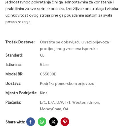
jednostavnog pokretanja čini ga jednostavnim za korištenje i
praktičnim za sve razine korisnika. Izdržljiva konstrukcija i visoka
učinkovitost ovog stroja čine ga pouzdanim alatom za svaki
posao rezanja.
Trošak Dostave::
Obratite se dobavljaču u vezi prijevoza i
procijenjenog vremena isporuke
Standard:
CE
Istisnina:
54cc
Model BR:
GS5800E
Dostava:
Podrška pomorskom prijevozu
Mjesto Podrijetla:
Kina
Plaćanja:
L/C, D/A, D/P, T/T, Western Union,
MoneyGram, OA
Share with: