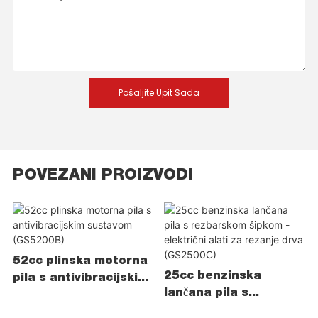
Pošaljite Upit Sada
POVEZANI PROIZVODI
52cc plinska motorna
25cc benzinska
pila s antivibracijskim
lančana pila s
sustavom (GS5200B)
rezbarskom šipkom -