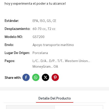
hoy y experimenta el poder a tu alcance!
Estándar:
EPA, ISO, GS, CE
Desplazamiento:
60-70 cc, 72 cc
Modelo NO:
GS7200
Envío:
Apoyo transporte marítimo
Lugar De Origen:
Porcelana
Pagos:
L/C... D/A... D/P... T/T... Western Union...
MoneyGram... OA
Share with:
Detalle Del Producto