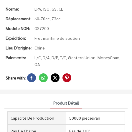
Norme:
EPA, ISO, GS, CE
Déplacement:
60-70cc, 72cc
Modèle NON:
GS7200
Expédition:
Fret maritime de soutien
Lieu D'origine:
Chine
Paiements:
L/C, D/A, D/P, T/T, Western Union, MoneyGram,
OA
Share with:
Produit Détail
Capacité De Production
50000 pièces/an
Pas De Chaîne
Pas de 3/8"