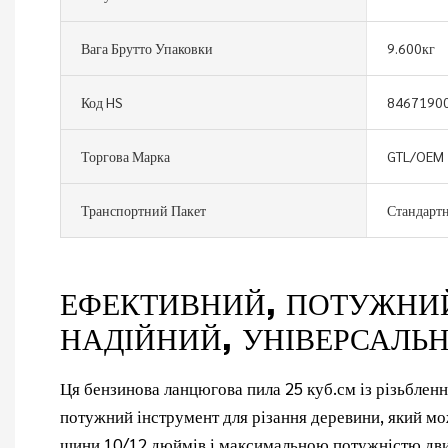
Вага Брутто Упаковки
9.600кг
Код HS
8467190
Торгова Марка
GTL/OEM
Транспортний Пакет
Стандартн
ЕФЕКТИВНИЙ, ПОТУЖНИ
НАДІЙНИЙ, УНІВЕРСАЛЬ
Ця бензинова ланцюгова пила 25 куб.см із різьблен
потужний інструмент для різання деревини, який 
шини 10/12 дюймів і максимальною потужністю дви