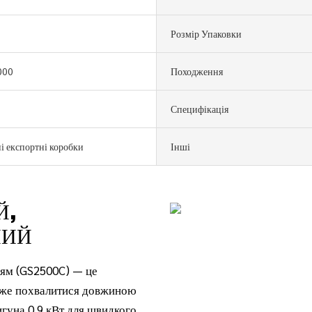
Розмір Упаковки
000
Походження
Специфікація
і експортні коробки
Інші
Й,
НИЙ
ням (GS2500C) — це
може похвалитися довжиною
гуна 0,9 кВт для швидкого