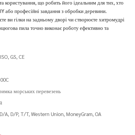
 користування, що робить його ідеальним для тих, хто
IY або професійні завдання з обробки деревини.
єте ви гілки на задньому дворі чи створюєте хитромудрі
ланцюгова пила точно виконає роботу ефективно та
 ISO, GS, CE
500C
римка морських перевезень
й
 D/A, D/P, T/T, Western Union, MoneyGram, OA