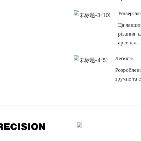
Універсаль
Ця ланцюг
різання, 
арсеналі.
Легкість
Розроблени
зручне та 
RECISION