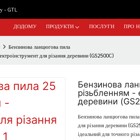
у - GTL
ДОДОМУ
ПРОДУКТИ
ПОСЛУГИ
ПРО 
Бензинова ланцюгова пила
лектроінструмент для різання деревини (GS2500C)
Бензинова лан
різьбленням - 
деревини (GS
Бензинова ланцюгова пила 
для різання деревини (GS2
ідеальний для точного різ