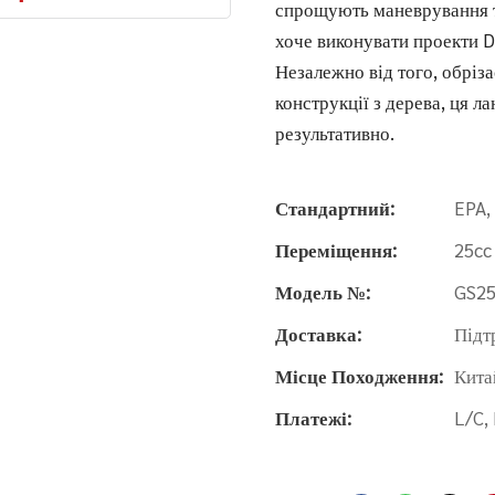
спрощують маневрування та
хоче виконувати проекти D
Незалежно від того, обріза
конструкції з дерева, ця 
результативно.
Стандартний:
EPA,
Переміщення:
25cc
Модель №:
GS2
Доставка:
Підт
Місце Походження:
Кита
Платежі:
L/C,