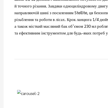
й точного різання. Завдяки одноциліндровому двигу
направляючій шині з посиленням Stellite, ця бензоп
різьблення та роботи в лісах. Крок ланцюга 1/4 дюй
а також місткий масляний бак об’ємом 230 мл робл
та ефективним інструментом для будь-яких потреб у