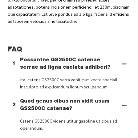
adaptationes, potens incisionem perficiendi, et 230ml piscinam
olei capacitatem. Est leve pondus ad 3.5 kgs, faciens id efficiens
ad laborem velocius sine lassitudine.
FAQ
Possuntne GS2500C catenae
1
serrae ad ligna caelata adhiberi?
Ita, catena GS2500C serra venit cum vecte speciali
insculpto ad explicandum lignum sculpendum.
Quod genus cibus non vidit usum
2
GS2500C catenae?
Catena GS2500C videns utitur gasoline ut cibus ad
operandum.