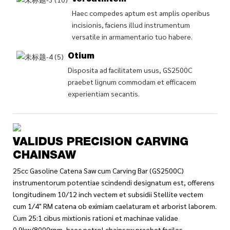
Haec compedes aptum est amplis operibus
incisionis, faciens illud instrumentum
versatile in armamentario tuo habere.
Otium
Disposita ad facilitatem usus, GS2500C
praebet lignum commodam et efficacem
experientiam secantis.
VALIDUS PRECISION CARVING
CHAINSAW
25cc Gasoline Catena Saw cum Carving Bar (GS2500C)
instrumentorum potentiae scindendi designatum est, offerens
longitudinem 10/12 inch vectem et subsidii Stellite vectem
cum 1/4" RM catena ob eximiam caelaturam et arborist laborem.
Cum 25:1 cibus mixtionis rationi et machinae validae
0.9kw/8000rpm, haec petrol chainsaw praebet faciles