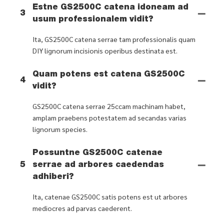
Estne GS2500C catena idoneam ad
3
usum professionalem vidit?
Ita, GS2500C catena serrae tam professionalis quam
DIY lignorum incisionis operibus destinata est.
Quam potens est catena GS2500C
4
vidit?
GS2500C catena serrae 25ccam machinam habet,
amplam praebens potestatem ad secandas varias
lignorum species.
Possuntne GS2500C catenae
5
serrae ad arbores caedendas
adhiberi?
Ita, catenae GS2500C satis potens est ut arbores
mediocres ad parvas caederent.