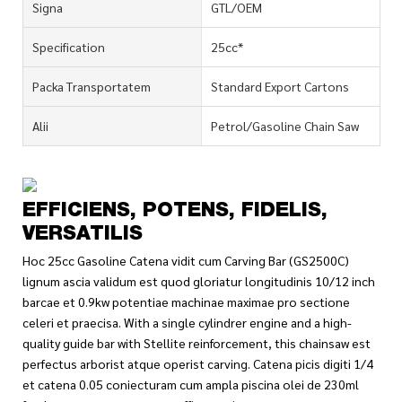
Signa
GTL/OEM
Specification
25cc*
Packa Transportatem
Standard Export Cartons
Alii
Petrol/Gasoline Chain Saw
EFFICIENS, POTENS, FIDELIS,
VERSATILIS
Hoc 25cc Gasoline Catena vidit cum Carving Bar (GS2500C)
lignum ascia validum est quod gloriatur longitudinis 10/12 inch
barcae et 0.9kw potentiae machinae maximae pro sectione
celeri et praecisa. With a single cylindrer engine and a high-
quality guide bar with Stellite reinforcement, this chainsaw est
perfectus arborist atque operist carving. Catena picis digiti 1/4
et catena 0.05 coniecturam cum ampla piscina olei de 230ml