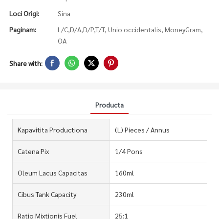
Loci Origi:
Sina
Paginam:
L/C,D/A,D/P,T/T, Unio occidentalis, MoneyGram,
OA
Share with:
Producta
Kapavitita Productiona
(L) Pieces / Annus
Catena Pix
1/4 Pons
Oleum Lacus Capacitas
160ml
Cibus Tank Capacity
230ml
Ratio Mixtionis Fuel
25:1