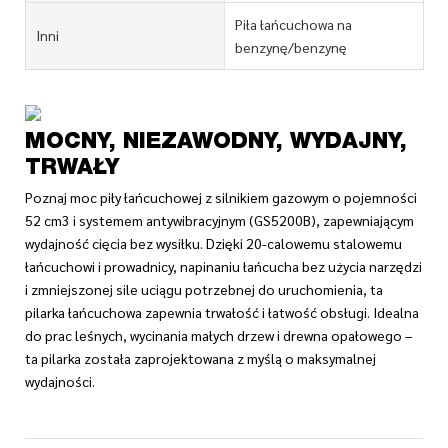
Piła łańcuchowa na
Inni
benzynę/benzynę
MOCNY, NIEZAWODNY, WYDAJNY,
TRWAŁY
Poznaj moc piły łańcuchowej z silnikiem gazowym o pojemności
52 cm3 i systemem antywibracyjnym (GS5200B), zapewniającym
wydajność cięcia bez wysiłku. Dzięki 20-calowemu stalowemu
łańcuchowi i prowadnicy, napinaniu łańcucha bez użycia narzędzi
i zmniejszonej sile uciągu potrzebnej do uruchomienia, ta
pilarka łańcuchowa zapewnia trwałość i łatwość obsługi. Idealna
do prac leśnych, wycinania małych drzew i drewna opałowego –
ta pilarka została zaprojektowana z myślą o maksymalnej
wydajności.