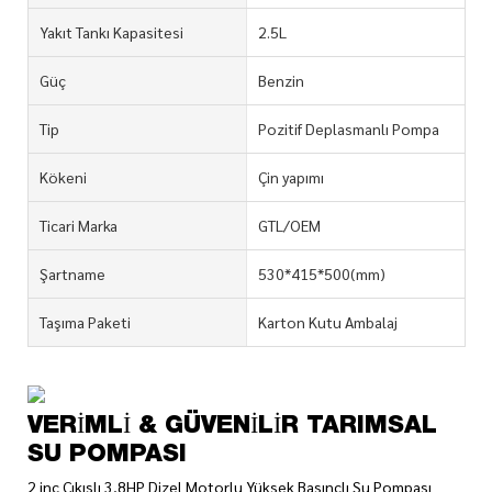
Yakıt Tankı Kapasitesi
2.5L
Güç
Benzin
Tip
Pozitif Deplasmanlı Pompa
Kökeni
Çin yapımı
Ticari Marka
GTL/OEM
Şartname
530*415*500(mm)
Taşıma Paketi
Karton Kutu Ambalaj
VERIMLI & GÜVENILIR TARIMSAL
SU POMPASI
2 inç Çıkışlı 3,8HP Dizel Motorlu Yüksek Basınçlı Su Pompası