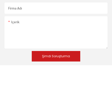
Firma Adı
Içerik
Şimdi Soruşturma
İLGILI ÜRÜNLER