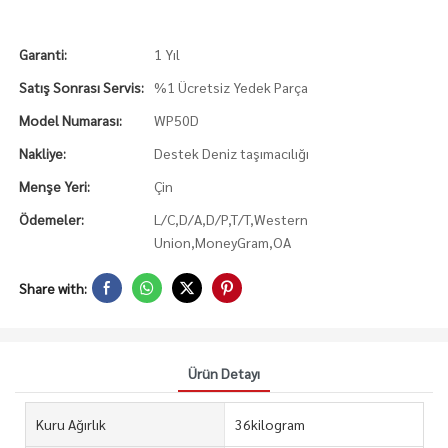
Garanti:
1 Yıl
Satış Sonrası Servis:
%1 Ücretsiz Yedek Parça
Model Numarası:
WP50D
Nakliye:
Destek Deniz taşımacılığı
Menşe Yeri:
Çin
Ödemeler:
L/C,D/A,D/P,T/T,Western
Union,MoneyGram,OA
Share with:
Ürün Detayı
Kuru Ağırlık
36kilogram