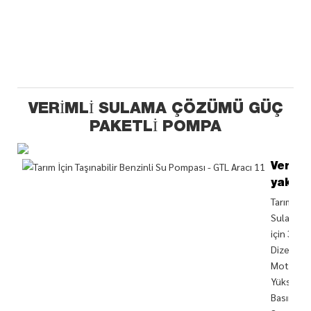
VERIMLI SULAMA ÇÖZÜMÜ GÜÇ
PAKETLI POMPA
Verimli
yakıt
Tarımsal
Sulama
için 3,8H
Dizel
Motorlu
Yüksek
Basınçlı