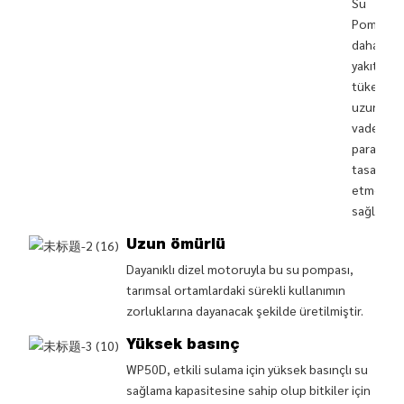
Su
Pompası
daha az
yakıt
tüketere
uzun
vadede
paradan
tasarruf
etmenizi
sağlar.
Uzun ömürlü
Dayanıklı dizel motoruyla bu su pompası,
tarımsal ortamlardaki sürekli kullanımın
zorluklarına dayanacak şekilde üretilmiştir.
Yüksek basınç
WP50D, etkili sulama için yüksek basınçlı su
sağlama kapasitesine sahip olup bitkiler için