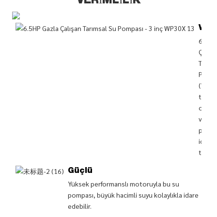
VERIMLILIK
Veri
6,5HP
Çalışa
Tarıms
Pompa
(WP30
tarıms
ortam
veriml
pompa
için
tasarl
Güçlü
Yüksek performanslı motoruyla bu su
pompası, büyük hacimli suyu kolaylıkla idare
edebilir.