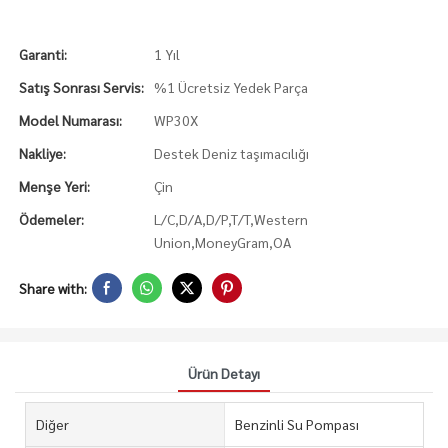
Garanti:
1 Yıl
Satış Sonrası Servis:
%1 Ücretsiz Yedek Parça
Model Numarası:
WP30X
Nakliye:
Destek Deniz taşımacılığı
Menşe Yeri:
Çin
Ödemeler:
L/C,D/A,D/P,T/T,Western
Union,MoneyGram,OA
Share with:
Ürün Detayı
Diğer
Benzinli Su Pompası