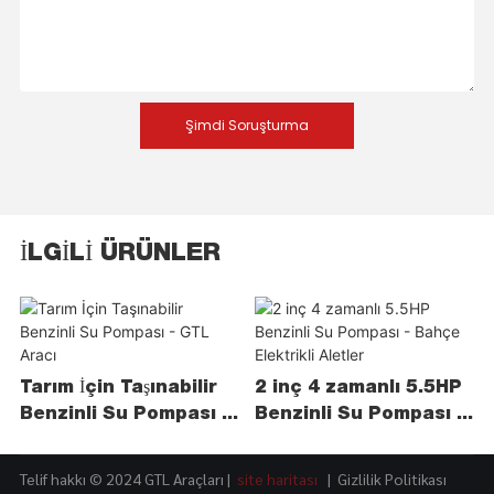
Şimdi Soruşturma
İLGILI ÜRÜNLER
Tarım İçin Taşınabilir
2 inç 4 zamanlı 5.5HP
Benzinli Su Pompası -
Benzinli Su Pompası -
GTL Aracı
Bahçe Elektrikli
Aletler
Telif hakkı © 2024 GTL Araçları |
site haritası
|
Gizlilik Politikası