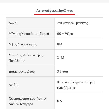
Λεπτομέρειες Προϊόντος
Άλλα
Αντλία νερού βενζίνης
Μέγιστη Μετατόπιση Νερού
60 m³/ώρα
Ύψος Αναρρόφησης
8Μ
Μέγιστος Ανελκυστήρας
31Μ
Παράδοσης
Διάμετρος Εξόδου
3 Ίντσα
Φυγοκεντρική αντλία νερού
Αντλία
ενός βήματος
Χωρητικότητα Συστήματος
0.6L
Λαδιών Κινητήρα