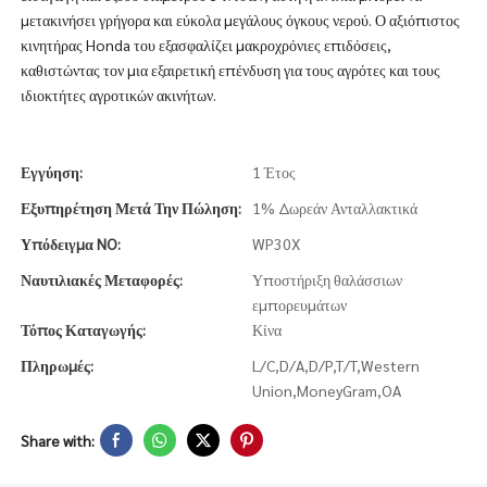
μετακινήσει γρήγορα και εύκολα μεγάλους όγκους νερού. Ο αξιόπιστος
κινητήρας Honda του εξασφαλίζει μακροχρόνιες επιδόσεις,
καθιστώντας τον μια εξαιρετική επένδυση για τους αγρότες και τους
ιδιοκτήτες αγροτικών ακινήτων.
Εγγύηση:
1 Έτος
Εξυπηρέτηση Μετά Την Πώληση:
1% Δωρεάν Ανταλλακτικά
Υπόδειγμα NO:
WP30X
Ναυτιλιακές Μεταφορές:
Υποστήριξη θαλάσσιων
εμπορευμάτων
Τόπος Καταγωγής:
Κίνα
Πληρωμές:
L/C,D/A,D/P,T/T,Western
Union,MoneyGram,OA
Share with: