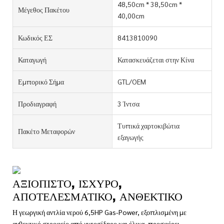
48,50cm * 38,50cm *
Μέγεθος Πακέτου
40,00cm
Κωδικός ΕΣ
8413810090
Καταγωγή
Κατασκευάζεται στην Κίνα
Εμπορικό Σήμα
GTL/OEM
Προδιαγραφή
3 Ίντσα
Τυπικά χαρτοκιβώτια
Πακέτο Μεταφορών
εξαγωγής
ΑΞΙΌΠΙΣΤΟ, ΙΣΧΥΡΌ,
ΑΠΟΤΕΛΕΣΜΑΤΙΚΌ, ΑΝΘΕΚΤΙΚΌ
Η γεωργική αντλία νερού 6,5HP Gas-Power, εξοπλισμένη με
ανθεκτικό στροφείο από χυτοσίδηρο και έλικα, προσφέρει