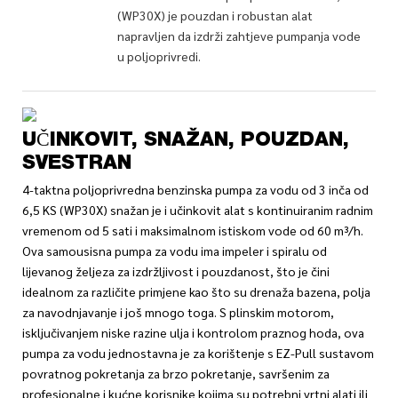
(WP30X) je pouzdan i robustan alat
napravljen da izdrži zahtjeve pumpanja vode
u poljoprivredi.
UČINKOVIT, SNAŽAN, POUZDAN,
SVESTRAN
4-taktna poljoprivredna benzinska pumpa za vodu od 3 inča od
6,5 KS (WP30X) snažan je i učinkovit alat s kontinuiranim radnim
vremenom od 5 sati i maksimalnom istiskom vode od 60 m³/h.
Ova samousisna pumpa za vodu ima impeler i spiralu od
lijevanog željeza za izdržljivost i pouzdanost, što je čini
idealnom za različite primjene kao što su drenaža bazena, polja
za navodnjavanje i još mnogo toga. S plinskim motorom,
isključivanjem niske razine ulja i kontrolom praznog hoda, ova
pumpa za vodu jednostavna je za korištenje s EZ-Pull sustavom
povratnog pokretanja za brzo pokretanje, savršenim za
profesionalne i kućne korisnike kojima su potrebni vrtni alati ili