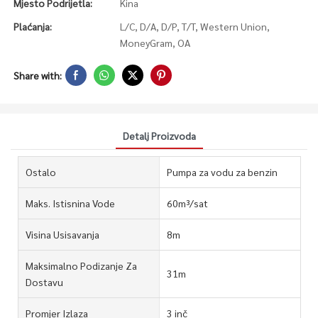
Mjesto Podrijetla:
Kina
Plaćanja:
L/C, D/A, D/P, T/T, Western Union,
MoneyGram, OA
Share with:
Detalj Proizvoda
Ostalo
Pumpa za vodu za benzin
Maks. Istisnina Vode
60m³/sat
Visina Usisavanja
8m
Maksimalno Podizanje Za
31m
Dostavu
Promjer Izlaza
3 inč