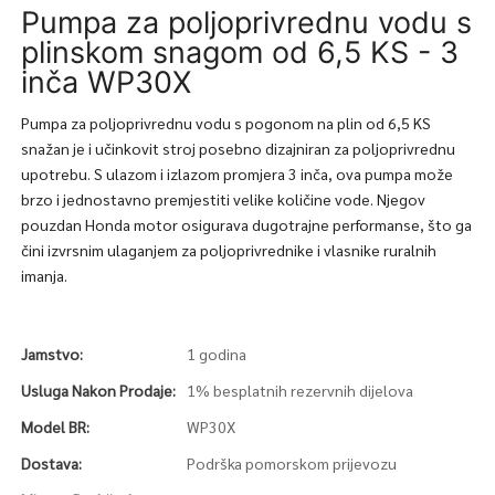
Pumpa za poljoprivrednu vodu s
plinskom snagom od 6,5 KS - 3
inča WP30X
Pumpa za poljoprivrednu vodu s pogonom na plin od 6,5 KS
snažan je i učinkovit stroj posebno dizajniran za poljoprivrednu
upotrebu. S ulazom i izlazom promjera 3 inča, ova pumpa može
brzo i jednostavno premjestiti velike količine vode. Njegov
pouzdan Honda motor osigurava dugotrajne performanse, što ga
čini izvrsnim ulaganjem za poljoprivrednike i vlasnike ruralnih
imanja.
Jamstvo:
1 godina
Usluga Nakon Prodaje:
1% besplatnih rezervnih dijelova
Model BR:
WP30X
Dostava:
Podrška pomorskom prijevozu