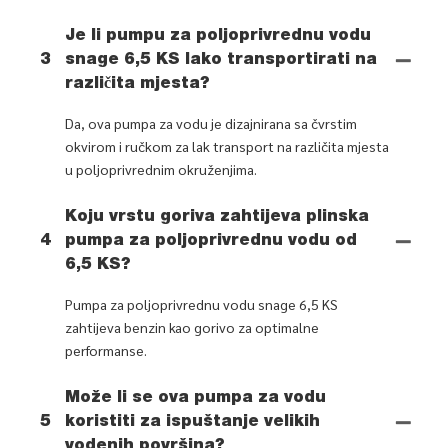
Je li pumpu za poljoprivrednu vodu
3
snage 6,5 KS lako transportirati na
različita mjesta?
Da, ova pumpa za vodu je dizajnirana sa čvrstim
okvirom i ručkom za lak transport na različita mjesta
u poljoprivrednim okruženjima.
Koju vrstu goriva zahtijeva plinska
4
pumpa za poljoprivrednu vodu od
6,5 KS?
Pumpa za poljoprivrednu vodu snage 6,5 KS
zahtijeva benzin kao gorivo za optimalne
performanse.
Može li se ova pumpa za vodu
5
koristiti za ispuštanje velikih
vodenih površina?