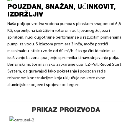
POUZDAN, SNAŽAN, UČINKOVIT,
IZDRŽLJIV
Naša poljoprivredna vodena pumpa s plinskom snagom od 6,5
KS, opremljena izdržljivim rotorom od lijevanog željeza i
spiralom, nudi dugotrajne performanse u različitim primjenama
pumpi za vodu. S izlazom promjera 3 inča, može postići
maksimalnu istisku vode od 60 m³/h, što ga čini idealnim za
isušivanje bazena, punjenje spremnika ili navodnjavanje polja.
Benzinski motor ima nisko zatvaranje ulja i EZ-Pull Recoil Start
System, osiguravajući lako pokretanje i pouzdan rad s
robusnom konstrukcijom koja uključuje ne-korozivne
aluminijske spojeve i spojeve od legure.
PRIKAZ PROIZVODA