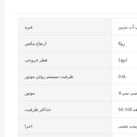
 آب بنزین
غیره
رو8
ارتفاع مکش
اینچ3
قطر خروجی
0.6L
ظرفیت سیستم روغن موتور
موتور
یقه
حداکثر ظرفیت
پمپ نشتی
اجرا