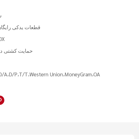
س
1% قطعات یدکی رایگا
0X
حمایت کشتی در
D/A،D/P،T/T،Western Union،MoneyGram،OA