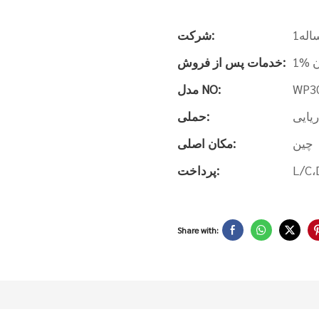
اله1
شرکت:
ن
خدمات پس از فروش:
WP3
مدل NO:
یایی
حملی:
چین
مکان اصلی:
L/C،
پرداخت:
Share with: