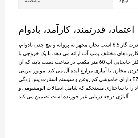
اینچ3
مشخصه
پمپ آب کشاورزی ما با قدرت گاز 6.5 اسب بخار، مجهز به پروانه و پیچ چدن بادوام،
اربردهای مختلف پمپ آب ارائه می دهد. با یک خروجی با
قطر 3 اینچ، می تواند به حداکثر جابجایی آب 60 متر مکعب در ساعت دست یابد، که آن
کردن مخازن یا آبیاری مزارع ایده آل می کند. موتور بنزینی
دارای خاموشی کم روغن و سیستم استارت پس زدگی EZ-Pull است که راه اندازی
د را با ساختاری مستحکم که شامل اتصالات آلومینیومی و
آلیاژی درجه دریایی غیر خورنده است تضمین می کند.