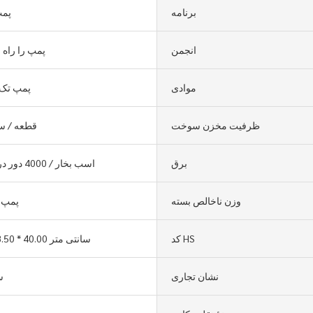
برنامه
پمپ
انجمن
پمپ را راه ا
موادی
پمپ تک 
ظرفیت مخزن سوخت
50000 قطعه /
برق
6.5 اسب بخار / 4000 دور در دقیقه
وزن ناخالص بسته
پمپ 
کد HS
48.50 * 38.50 * 40.00 سانتی متر
نشان تجاری
س