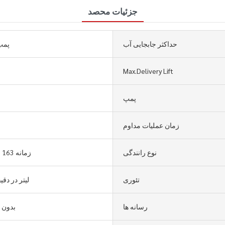
جزئیات محصد
حداکثر جابجایی آب
پمپ
Max.Delivery Lift
پمپ
زمان عملیات مداوم
نوع رانندگی
4 زمانه 163 سی سی
تئوری
50-100 لیتر در دق
رسانه ها
بدون 