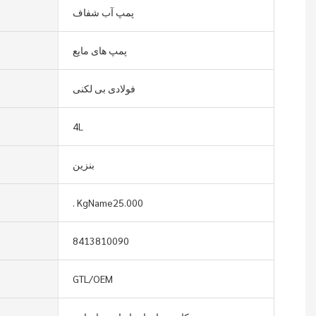
پمپ آب شفاف
پمپ های مایع
فولادی بی لکنی
4L
بنزین
. KgName25.000
8413810090
GTL/OEM