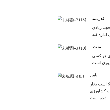
قدرتمند
 حجم زیادی
متعدد
ای هر کسی
پایین
پمپ آب بنزین 4 زمانه 6.5 اسب بخار (WP30X) یک ابزار قابل اعتماد
آب کشاورزی