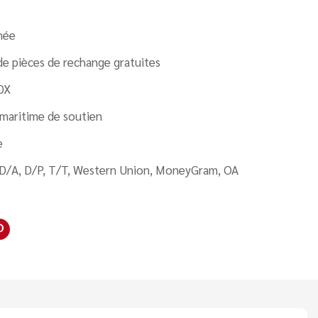
née
de pièces de rechange gratuites
0X
 maritime de soutien
e
 D/A, D/P, T/T, Western Union, MoneyGram, OA