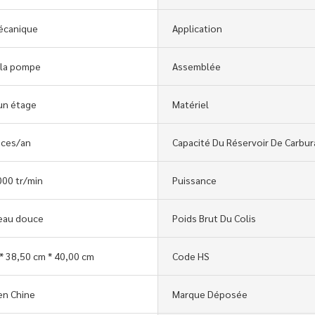
canique
Application
 la pompe
Assemblée
un étage
Matériel
èces/an
Capacité Du Réservoir De Carbur
000 tr/min
Puissance
eau douce
Poids Brut Du Colis
* 38,50 cm * 40,00 cm
Code HS
en Chine
Marque Déposée