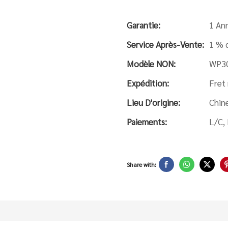
Garantie:
1 An
Service Après-Vente:
1 % 
Modèle NON:
WP3
Expédition:
Fret
Lieu D'origine:
Chin
Paiements:
L/C,
Share with: