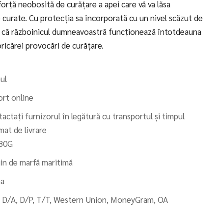
orță neobosită de curățare a apei care vă va lăsa
e curate. Cu protecția sa încorporată cu un nivel scăzut de
iind că războinicul dumneavoastră funcționează întotdeauna
oricărei provocări de curățare.
ul
rt online
actați furnizorul în legătură cu transportul și timpul
mat de livrare
80G
jin de marfă maritimă
na
, D/A, D/P, T/T, Western Union, MoneyGram, OA