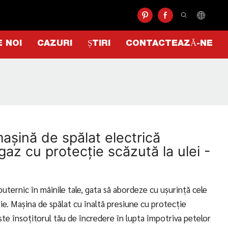
 NOI
CAZURI
ȘTIRI
CONTACTEAZĂ-NE
șină de spălat electrică
gaz cu protecție scăzută la ulei -
uternic în mâinile tale, gata să abordeze cu ușurință cele
ie. Mașina de spălat cu înaltă presiune cu protecție
ste însoțitorul tău de încredere în lupta împotriva petelor