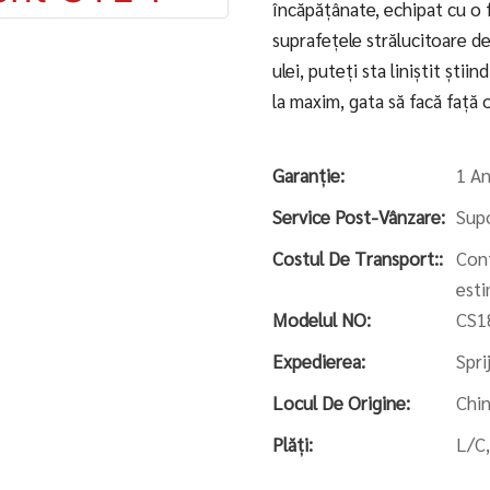
încăpățânate, echipat cu o f
suprafețele strălucitoare d
ulei, puteți sta liniștit șt
la maxim, gata să facă față 
Garanție:
1 An
Service Post-Vânzare:
Supo
Costul De Transport::
Cont
esti
Modelul NO:
CS1
Expedierea:
Spri
Locul De Origine:
Chi
Plăți:
L/C