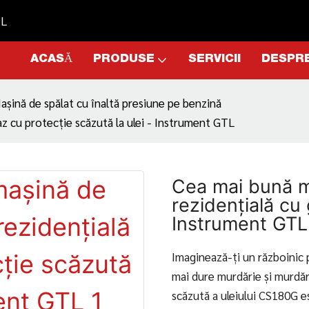
TL
ACASĂ
PRODUSE
SERVICII
DESPRE
așină de spălat cu înaltă presiune pe benzină
az cu protecție scăzută la ulei - Instrument GTL
Cea mai bună ma
rezidențială cu 
Instrument GTL
Imaginează-ți un războinic p
mai dure murdărie și murdăr
scăzută a uleiului CS180G e