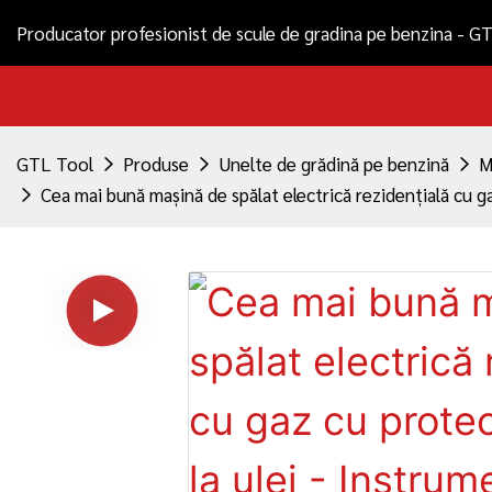
Producator profesionist de scule de gradina pe benzina - G
GTL Tool
Produse
Unelte de grădină pe benzină
M
Cea mai bună mașină de spălat electrică rezidențială cu g