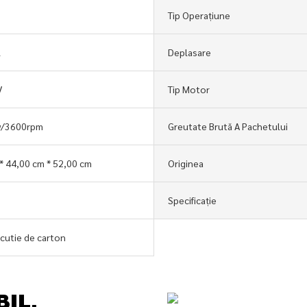
Tip Operațiune
l
Deplasare
V
Tip Motor
w/3600rpm
Greutate Brută A Pachetului
* 44,00 cm * 52,00 cm
Originea
Specificație
cutie de carton
BIL,