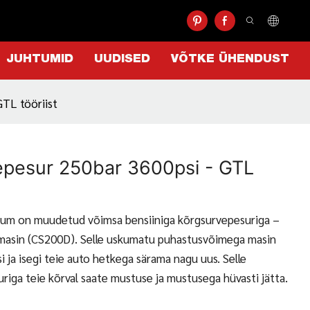
JUHTUMID
UUDISED
VÕTKE ÜHENDUST
GTL tööriist
epesur 250bar 3600psi - GTL
iruum on muudetud võimsa bensiiniga kõrgsurvepesuriga –
masin (CS200D). Selle uskumatu puhastusvõimega masin
i ja isegi teie auto hetkega särama nagu uus. Selle
uriga teie kõrval saate mustuse ja mustusega hüvasti jätta.