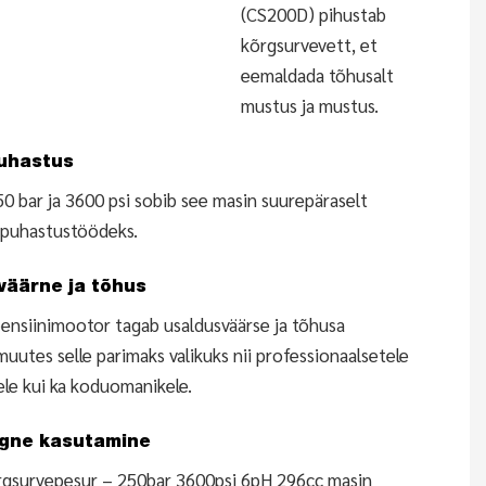
(CS200D) pihustab
kõrgsurvevett, et
eemaldada tõhusalt
mustus ja mustus.
uhastus
0 bar ja 3600 psi sobib see masin suurepäraselt
 puhastustöödeks.
väärne ja tõhus
ensiinimootor tagab usaldusväärse ja tõhusa
muutes selle parimaks valikuks nii professionaalsetele
ele kui ka koduomanikele.
gne kasutamine
õrgsurvepesur – 250bar 3600psi 6pH 296cc masin