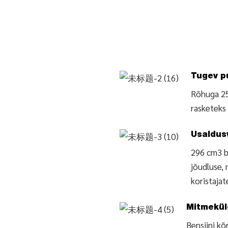
Tugev p
Rõhuga 25
rasketeks
Usaldus
296 cm3 b
jõudluse, 
koristajat
Mitmekül
Bensiini k