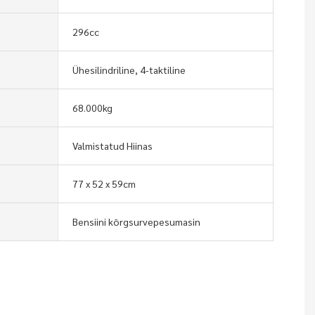
296cc
Ühesilindriline, 4-taktiline
68.000kg
Valmistatud Hiinas
77 x 52 x 59cm
Bensiini kõrgsurvepesumasin