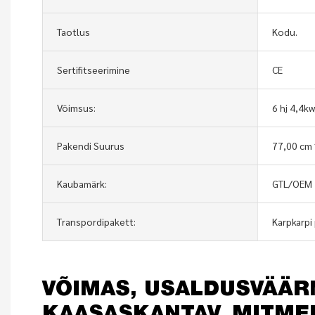
Taotlus
Kodu.
Sertifitseerimine
CE
Võimsus:
6 hj 4,4k
Pakendi Suurus
77,00 cm 
Kaubamärk:
GTL/OEM
Transpordipakett:
Karpkarpi
VÕIMAS, USALDUSVÄÄR