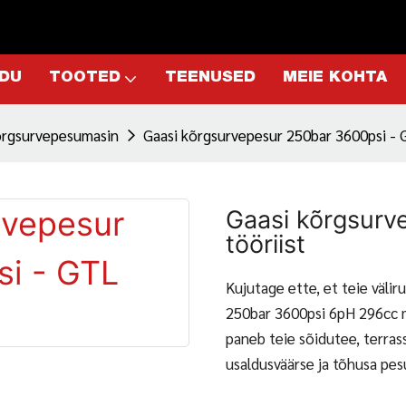
DU
TOOTED
TEENUSED
MEIE KOHTA
kõrgsurvepesumasin
Gaasi kõrgsurvepesur 250bar 3600psi - 
Gaasi kõrgsurv
tööriist
Kujutage ette, et teie väl
250bar 3600psi 6pH 296cc 
paneb teie sõidutee, terrass
usaldusväärse ja tõhusa pes