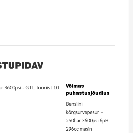
STUPIDAV
Võimas
puhastusjõudlus
Bensiini
kõrgsurvepesur –
250bar 3600psi 6pH
296cc masin