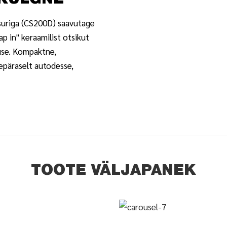
EKÜLGNE
suriga (CS200D) saavutage
ap in" keraamilist otsikut
use. Kompaktne,
epäraselt autodesse,
TOOTE VÄLJAPANEK