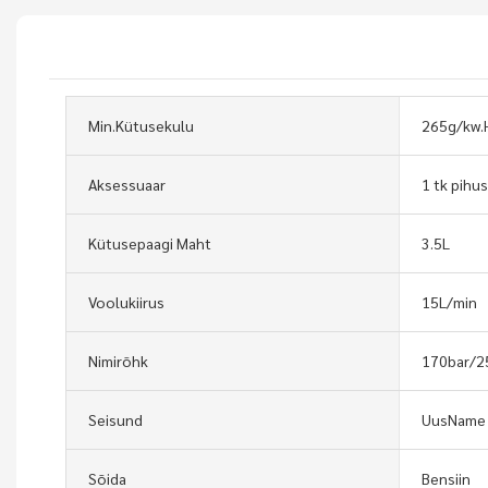
Min.Kütusekulu
265g/kw.
Aksessuaar
1 tk pihu
Kütusepaagi Maht
3.5L
Voolukiirus
15L/min
Nimirõhk
170bar/2
Seisund
UusName
Sõida
Bensiin