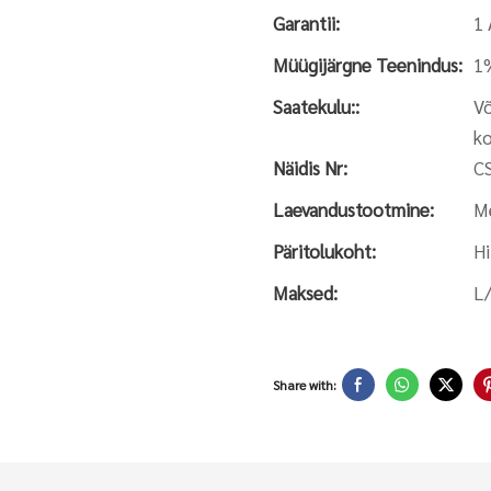
Garantii:
1 
Müügijärgne Teenindus:
1%
Saatekulu::
Võ
k
Näidis Nr:
C
Laevandustootmine:
M
Päritolukoht:
Hi
Maksed:
L/
Share with: