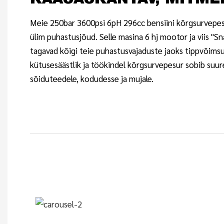
KAASASKANTAV, MITM
Meie 250bar 3600psi 6pH 296cc bensiini kõrgsurvepe
ülim puhastusjõud. Selle masina 6 hj mootor ja viis "Sn
tagavad kõigi teie puhastusvajaduste jaoks tippvõims
kütusesäästlik ja töökindel kõrgsurvepesur sobib suur
sõiduteedele, kodudesse ja mujale.