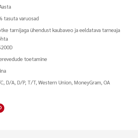
Aasta
 tasuta varuosad
tke tarnijaga ühendust kaubaveo ja eeldatava tarneaja
ohta
S200D
erevedude toetamine
ina
C, D/A, D/P, T/T, Western Union, MoneyGram, OA