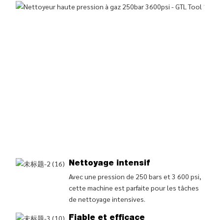
d
p
L
p
–
p
(
j
p
é
e
s
Nettoyage intensif
Avec une pression de 250 bars et 3 600 psi,
cette machine est parfaite pour les tâches
de nettoyage intensives.
Fiable et efficace