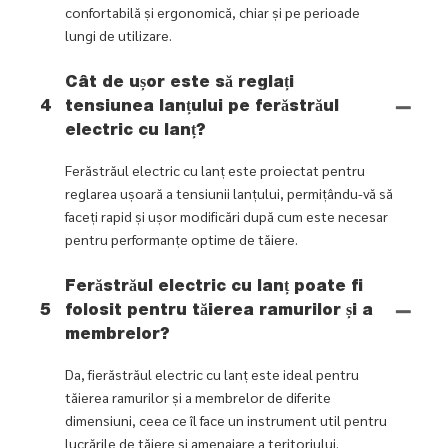
confortabilă și ergonomică, chiar și pe perioade
lungi de utilizare.
Cât de ușor este să reglați
4
tensiunea lanțului pe ferăstrăul
electric cu lanț?
Ferăstrăul electric cu lanț este proiectat pentru
reglarea ușoară a tensiunii lanțului, permițându-vă să
faceți rapid și ușor modificări după cum este necesar
pentru performanțe optime de tăiere.
Ferăstrăul electric cu lanț poate fi
5
folosit pentru tăierea ramurilor și a
membrelor?
Da, fierăstrăul electric cu lanț este ideal pentru
tăierea ramurilor și a membrelor de diferite
dimensiuni, ceea ce îl face un instrument util pentru
lucrările de tăiere și amenajare a teritoriului.