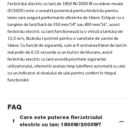
Ferăstrăul electric cu lanț de 1800 W/2000 W cu mâner moale
(ECS005) este o unealtă puternică pentru ferăstrău pentru
lemn care asigură performanțe eficiente de tăiere. Echipat cu o
lungime de lanț/bară de 350 mm/14" sau 400 mm/16", acest
ferăstrău electric cu lanț funcționează la o viteză a lanțului de
13,5 m/s, făcându-l potrivit pentru o varietate de sarcini de
tăiere. Cu funcții de siguranță, cum ar fi activarea frânei de lanț în
mai puțin de 0,15 secunde și un buton de blocare, acest
ferăstrău electric cu lanț acordă prioritate siguranței
utilizatorului, oferind în același timp lubrifiere automată cu ulei
cu un indicator al nivelului de ulei pentru confort în timpul
funcționării.
FAQ
Care este puterea fierăstrăului
1
electric cu lanț 1800W/2000W?