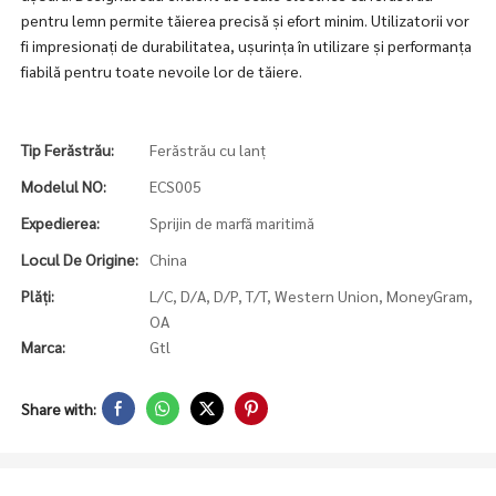
pentru lemn permite tăierea precisă și efort minim. Utilizatorii vor
fi impresionați de durabilitatea, ușurința în utilizare și performanța
fiabilă pentru toate nevoile lor de tăiere.
Tip Ferăstrău:
Ferăstrău cu lanț
Modelul NO:
ECS005
Expedierea:
Sprijin de marfă maritimă
Locul De Origine:
China
Plăți:
L/C, D/A, D/P, T/T, Western Union, MoneyGram,
OA
Marca:
Gtl
Share with: