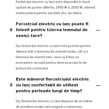
Ferăstrăul electric cu lanț este disponibil în două
opțiuni de putere diferite, 1800 W și 2000 W, oferind
multă putere pentru sarcinile dvs. de tăiere.
Ferăstrăul electric cu lanț poate fi
2
folosit pentru tăierea lemnului de
esență tare?
Da, ferăstrăul electric cu lanț este potrivit pentru
tăierea atât a lemnului de esență moale, cât și a
lemnului de esență tare, ceea ce îl face un
instrument versatil pentru diverse proiecte de
prelucrare a lemnului.
Este mânerul fierăstrăului electric
3
cu lanț confortabil de utilizat
pentru perioade lungi de timp?
Da, fierăstrăul electric cu lanț dispune de un mâner
de prindere moale care asigură o manevrare