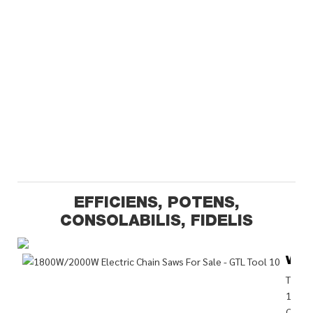
EFFICIENS, POTENS,
CONSOLABILIS, FIDELIS
Vali
The
1800
Caten