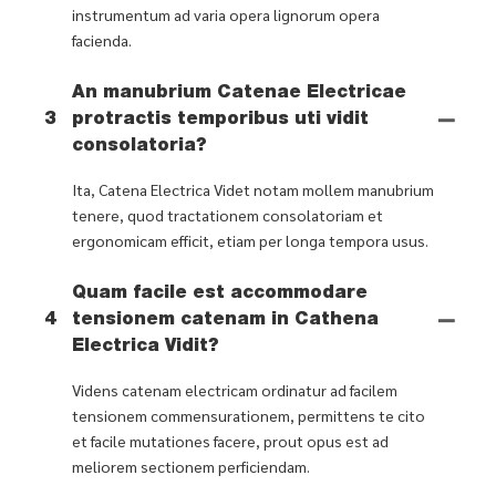
instrumentum ad varia opera lignorum opera
facienda.
An manubrium Catenae Electricae
3
protractis temporibus uti vidit
consolatoria?
Ita, Catena Electrica Videt notam mollem manubrium
tenere, quod tractationem consolatoriam et
ergonomicam efficit, etiam per longa tempora usus.
Quam facile est accommodare
4
tensionem catenam in Cathena
Electrica Vidit?
Videns catenam electricam ordinatur ad facilem
tensionem commensurationem, permittens te cito
et facile mutationes facere, prout opus est ad
meliorem sectionem perficiendam.