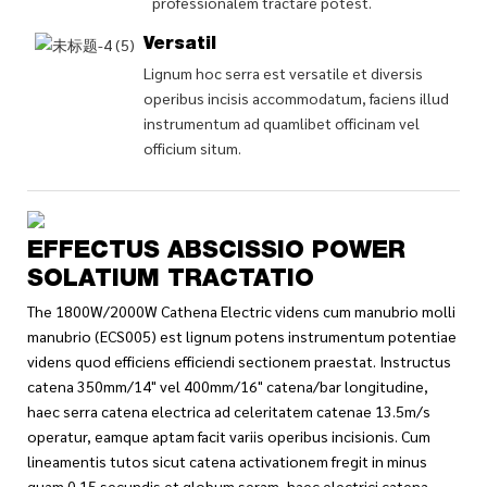
professionalem tractare potest.
Versatil
Lignum hoc serra est versatile et diversis
operibus incisis accommodatum, faciens illud
instrumentum ad quamlibet officinam vel
officium situm.
EFFECTUS ABSCISSIO POWER
SOLATIUM TRACTATIO
The 1800W/2000W Cathena Electric videns cum manubrio molli
manubrio (ECS005) est lignum potens instrumentum potentiae
videns quod efficiens efficiendi sectionem praestat. Instructus
catena 350mm/14" vel 400mm/16" catena/bar longitudine,
haec serra catena electrica ad celeritatem catenae 13.5m/s
operatur, eamque aptam facit variis operibus incisionis. Cum
lineamentis tutos sicut catena activationem fregit in minus
quam 0.15 secundis et globum seram, haec electrici catena