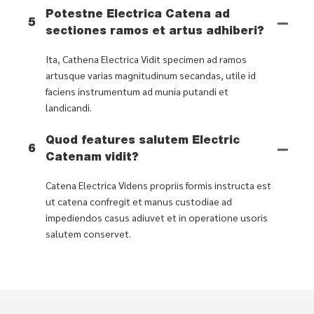
Potestne Electrica Catena ad
5
sectiones ramos et artus adhiberi?
Ita, Cathena Electrica Vidit specimen ad ramos
artusque varias magnitudinum secandas, utile id
faciens instrumentum ad munia putandi et
landicandi.
Quod features salutem Electric
6
Catenam vidit?
Catena Electrica Videns propriis formis instructa est
ut catena confregit et manus custodiae ad
impediendos casus adiuvet et in operatione usoris
salutem conservet.