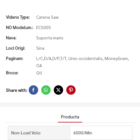
Videns Type:
Catena Saw
NO Modelum.:
ECS005
Nava:
Suporta maris
Loci Origi:
Sina
Paginam:
L/C,D/A,D/P,T/T, Unio occidentalis, MoneyGram,
OA
Broce:
Gtl
Share with:
Producta
Non-Load Volo
6000/Min