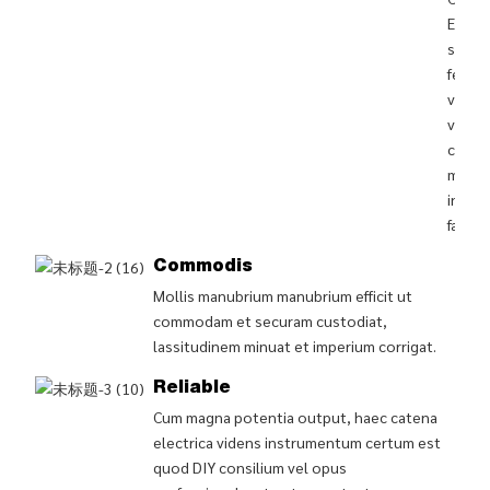
Electri
sarcin
ferru
valid
velox
cuiusl
muner
incisi
facien
Commodis
Mollis manubrium manubrium efficit ut
commodam et securam custodiat,
lassitudinem minuat et imperium corrigat.
Reliable
Cum magna potentia output, haec catena
electrica videns instrumentum certum est
quod DIY consilium vel opus