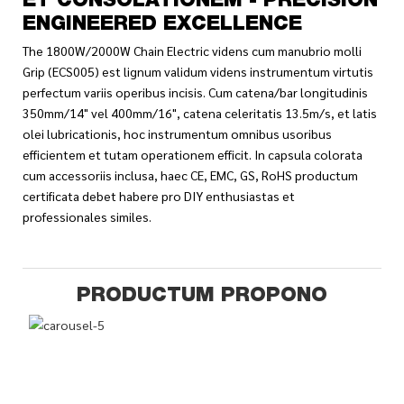
ET CONSOLATIONEM - PRECISION
ENGINEERED EXCELLENCE
The 1800W/2000W Chain Electric videns cum manubrio molli
Grip (ECS005) est lignum validum videns instrumentum virtutis
perfectum variis operibus incisis. Cum catena/bar longitudinis
350mm/14" vel 400mm/16", catena celeritatis 13.5m/s, et latis
olei lubricationis, hoc instrumentum omnibus usoribus
efficientem et tutam operationem efficit. In capsula colorata
cum accessoriis inclusa, haec CE, EMC, GS, RoHS productum
certificata debet habere pro DIY enthusiastas et
professionales similes.
PRODUCTUM PROPONO