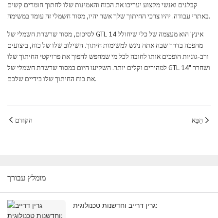
קבלנים ואנשי מקצוע יעריכו את הכוח והאמינות שלו לחתוך חומרים קשים
באתרי עבודה. יהיו צרכי החיתוך שלך אשר יהיו, מסור חשמלי זה עומד במשימה.
לסיכום, מסור שרשרת חשמלי של GTL 14 אינץ' הוא מעצמה של כלי שיחולל
מהפכה בדרך שבה אתה ניגש למשימות חיתוך. השילוב שלו של כוח, ביצועים
ורב-גוניות הופכים אותו לחובה לכל מי שמחפש להפוך את פרויקטי החיתוך שלו
למהירים וקלים יותר. השקיעו היום במסור שרשרת חשמלי של GTL 14" ושחרר
את כוח החיתוך שלו בידיים שלכם.
הַבָּא
הקודם
מומלץ עבורך
גרין דרייב וחדשנות טכנולוגית: