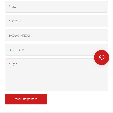
שֵׁם
אימייל
טלפון/וואטסאפ
שם החברה
תוֹכֶן
שלח חקירה עכשיו