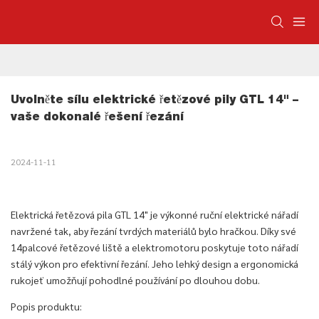
Uvolněte sílu elektrické řetězové pily GTL 14" – 
vaše dokonalé řešení řezání
2024-11-11
Elektrická řetězová pila GTL 14" je výkonné ruční elektrické nářadí
navržené tak, aby řezání tvrdých materiálů bylo hračkou. Díky své
14palcové řetězové liště a elektromotoru poskytuje toto nářadí
stálý výkon pro efektivní řezání. Jeho lehký design a ergonomická
rukojeť umožňují pohodlné používání po dlouhou dobu.
Popis produktu: