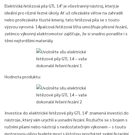
Elektrická řetězová pila GTL 14" je všestranný nástroj, který je
ideální pro různé řezné úkoly. Ať už ořezáváte větve na zahradě
nebo prořezáváte tlusté kmeny, tato řetězová pila se s touto
výzvou vyrovná. 14palcová řetězová lišta umožňuje přesné řezání,
zatímco výkonný elektromotor zajišťuje, že si snadno poradíte i s
těmi nejtvrdšími materiály.
Hodnota produktu:
Investice do elektrické řetězové pily GTL 14" znamená investici do
nástroje, který vám urychlí a usnadní řezání. Rozlučte se s bojem s
ručními pilami nebo nástroji s nedostatečným výkonem – s touto
motorovou pilou budete moci s jistotou procházet svými řezacími