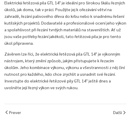
Elektrická řetězová pila GTL 14" je ideální pro širokou škálu řezných
úkolů, jak doma, tak v práci. Použijte jej k ořezávání větví na
zahradě, řezání palivového dřeva do krbu nebo k snadnému řešení
kutilských projektů. Dodavatelé a profesionálové ocení jeho výkon
a spolehlivost při řezání tvrdých materiálů na staveništích. Ať už
jsou vaše potřeby řezání jakékoli, tato řetězová pila je pro tento
úkol připravena.
Závěrem lze říci, že elektrická řetězová pila GTL 14" je výkonným
nástrojem, který změní způsob, jakým přistupujete k řezacím
úkolům. Jeho kombinace výkonu, výkonu a všestrannosti z něj činí
nutnost pro každého, kdo chce zrychlit a usnadnit své řezání.
Investujte do elektrické řetězové pily GTL 14" ještě dnes a
uvolněte její řezný výkon ve svých rukou.
Prever
Další