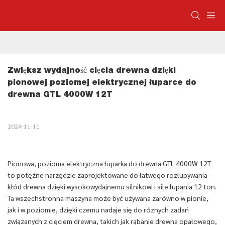
Zwiększ wydajność cięcia drewna dzięki 
pionowej poziomej elektrycznej łuparce do 
drewna GTL 4000W 12T
2024-11-11
Pionowa, pozioma elektryczna łuparka do drewna GTL 4000W 12T
to potężne narzędzie zaprojektowane do łatwego rozłupywania
kłód drewna dzięki wysokowydajnemu silnikowi i sile łupania 12 ton.
Ta wszechstronna maszyna może być używana zarówno w pionie,
jak i w poziomie, dzięki czemu nadaje się do różnych zadań
związanych z cięciem drewna, takich jak rąbanie drewna opałowego,