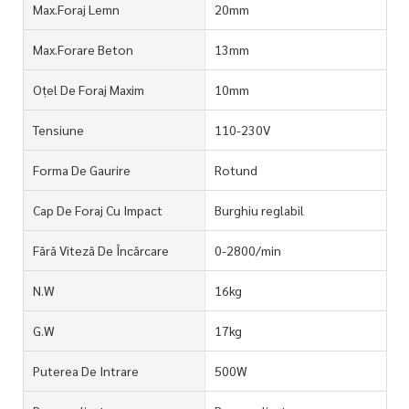
Max.Foraj Lemn
20mm
Max.Forare Beton
13mm
Oțel De Foraj Maxim
10mm
Tensiune
110-230V
Forma De Gaurire
Rotund
Cap De Foraj Cu Impact
Burghiu reglabil
Fără Viteză De Încărcare
0-2800/min
N.W
16kg
G.W
17kg
Puterea De Intrare
500W