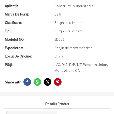
Aplicaţii:
Constructii si industriale
Marca De Foraj:
Beili
Clasificare:
Burghiu cu impact
Tip:
Burghiu cu impact
Modelul NO:
ED026
Expedierea:
Sprijin de marfă maritimă
Locul De Origine:
China
Plăți:
L/C, D/A, D/P, T/T, Western Union,
MoneyGram, OA
Share with:
Detaliu Produs