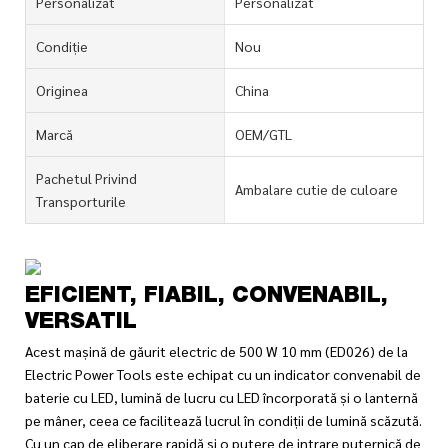
Personalizat
Personalizat
Condiție
Nou
Originea
China
Marcă
OEM/GTL
Pachetul Privind
Ambalare cutie de culoare
Transporturile
EFICIENT, FIABIL, CONVENABIL,
VERSATIL
Acest mașină de găurit electric de 500 W 10 mm (ED026) de la
Electric Power Tools este echipat cu un indicator convenabil de
baterie cu LED, lumină de lucru cu LED încorporată și o lanternă
pe mâner, ceea ce facilitează lucrul în condiții de lumină scăzută.
Cu un cap de eliberare rapidă și o putere de intrare puternică de