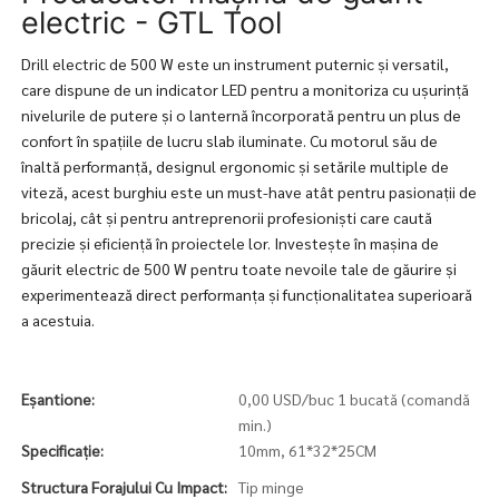
electric - GTL Tool
Drill electric de 500 W este un instrument puternic și versatil,
care dispune de un indicator LED pentru a monitoriza cu ușurință
nivelurile de putere și o lanternă încorporată pentru un plus de
confort în spațiile de lucru slab iluminate. Cu motorul său de
înaltă performanță, designul ergonomic și setările multiple de
viteză, acest burghiu este un must-have atât pentru pasionații de
bricolaj, cât și pentru antreprenorii profesioniști care caută
precizie și eficiență în proiectele lor. Investește în mașina de
găurit electric de 500 W pentru toate nevoile tale de găurire și
experimentează direct performanța și funcționalitatea superioară
a acestuia.
Eșantione:
0,00 USD/buc 1 bucată (comandă
min.)
Specificație:
10mm, 61*32*25CM
Structura Forajului Cu Impact:
Tip minge